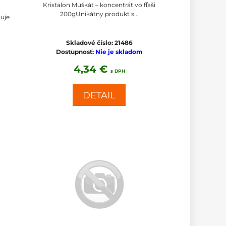
Kristalon Muškát – koncentrát vo fľaši
200gUnikátny produkt s...
huje
Skladové číslo:
21486
Dostupnosť:
Nie je skladom
4,34 €
s DPH
DETAIL