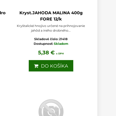
dro
Kryst.JAHODA MALINA 400g
FORE 12/k
h
Kryštalické hnojivo určené na prihnojovanie
jahôd a iného drobného...
Skladové číslo:
21418
Dostupnosť:
Skladom
5,38 €
s DPH
DO KOŠÍKA