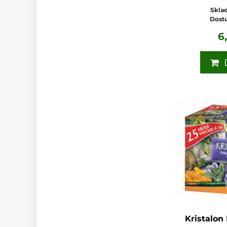
Sklad
Dost
6
D
Kristalon