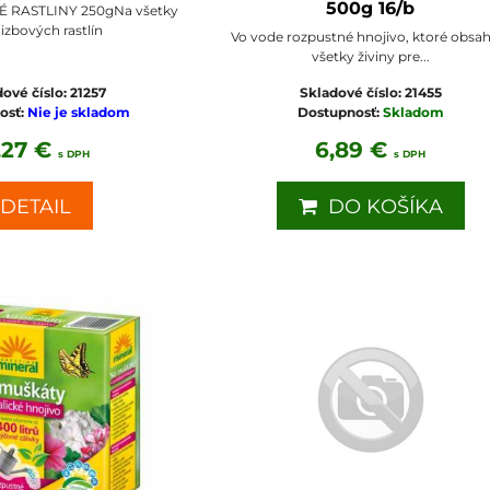
500g 16/b
VÉ RASTLINY 250gNa všetky
 izbových rastlín
Vo vode rozpustné hnojivo, ktoré obsa
všetky živiny pre...
dové číslo:
21257
Skladové číslo:
21455
osť:
Nie je skladom
Dostupnosť:
Skladom
,27 €
6,89 €
s DPH
s DPH
DETAIL
DO KOŠÍKA