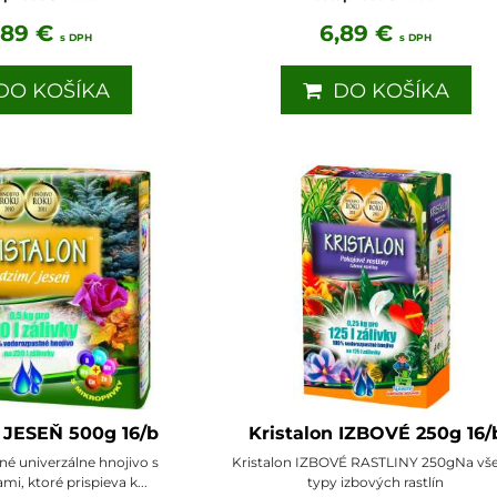
,89 €
6,89 €
s DPH
s DPH
O KOŠÍKA
DO KOŠÍKA
n JESEŇ 500g 16/b
Kristalon IZBOVÉ 250g 16/
é univerzálne hnojivo s
Kristalon IZBOVÉ RASTLINY 250gNa vš
i, ktoré prispieva k...
typy izbových rastlín