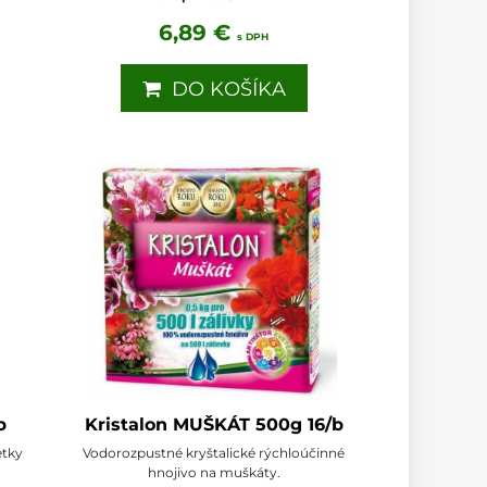
6,89 €
s DPH
DO KOŠÍKA
b
Kristalon MUŠKÁT 500g 16/b
etky
Vodorozpustné kryštalické rýchloúčinné
hnojivo na muškáty.