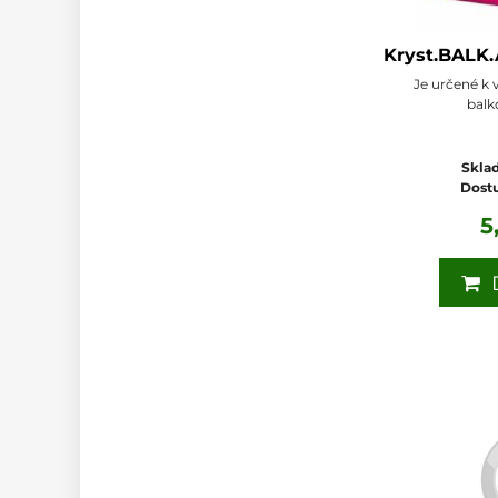
Kryst.BALK
Je určené k 
balk
Sklad
Dost
5
D