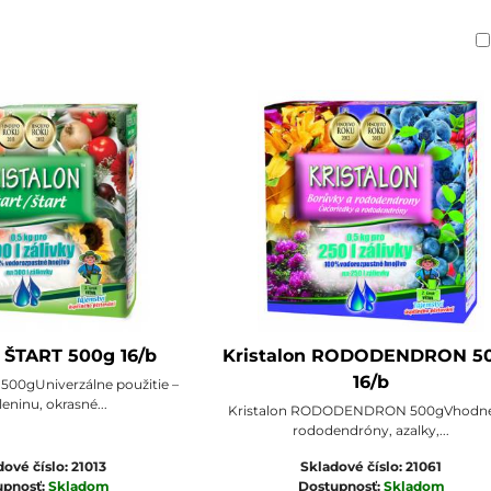
am
buľka
n ŠTART 500g 16/b
Kristalon RODODENDRON 5
16/b
 500gUniverzálne použitie –
leninu, okrasné...
Kristalon RODODENDRON 500gVhodné
rododendróny, azalky,...
dové číslo:
21013
Skladové číslo:
21061
upnosť:
Skladom
Dostupnosť:
Skladom