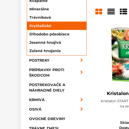
Kvapalné
Minerálne
Trávnikové
Mriežka
Zozn
Ta
Kryštalické
Dlhodobo pôsobiace
Jesenné hnojivá
Zelené hnojenie
POSTREKY
PRÍPRAVKY PROTI
ŠKODCOM
POSTREKOVAČE A
NÁHRADNÉ DIELY
Kristalo
KRMIVÁ
Kristalon START
na ze
OSIVÁ
OVOCNÉ DREVINY
Skla
Dost
TRÁVNE ZMESI