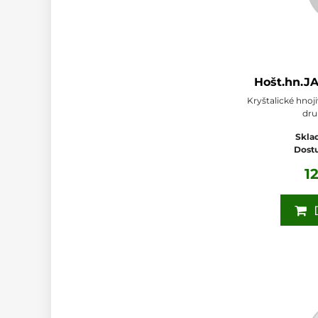
Hošt.hn.J
Kryštalické hnoj
druh
Sklad
Dost
1
D