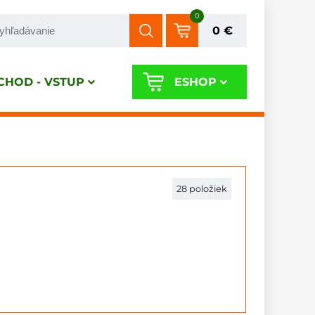
0
0 €
HOD - VSTUP
ESHOP
28
položiek