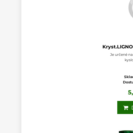
Kryst.LIGN
Je určené na
kysl
Skla
Dost
5
D