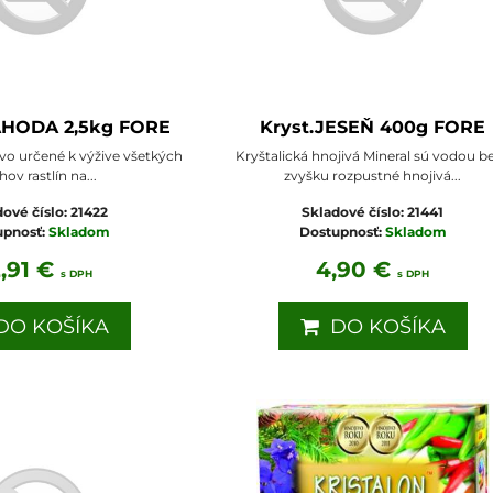
AHODA 2,5kg FORE
Kryst.JESEŇ 400g FORE
ivo určené k výžive všetkých
Kryštalická hnojivá Mineral sú vodou b
ov rastlín na...
zvyšku rozpustné hnojivá...
ové číslo:
21422
Skladové číslo:
21441
upnosť:
Skladom
Dostupnosť:
Skladom
2,91 €
4,90 €
s DPH
s DPH
O KOŠÍKA
DO KOŠÍKA