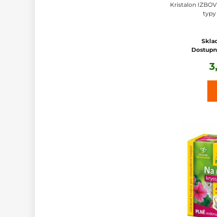
Kristalon IZBO
typy
Skla
Dostupn
3