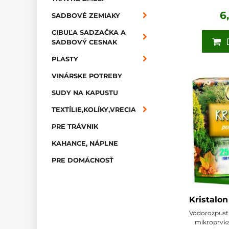
6
SADBOVÉ ZEMIAKY
CIBUĽA SADZAČKA A
D
SADBOVÝ CESNAK
PLASTY
VINÁRSKE POTREBY
SUDY NA KAPUSTU
TEXTÍLIE,KOLÍKY,VRECIA
PRE TRÁVNIK
KAHANCE, NÁPLNE
PRE DOMÁCNOSŤ
Kristalo
Vodorozpustn
mikroprvkam