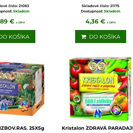
ové číslo:
21083
Skladové číslo:
21175
upnosť:
Skladom
Dostupnosť:
Skladom
,89 €
4,36 €
s DPH
s DPH
O KOŠÍKA
DO KOŠÍKA
 IZBOV.RAS. 25X5g
Kristalon ZDRAVÁ PARADA