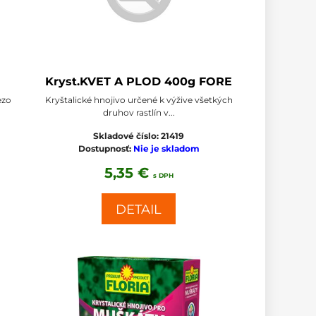
Kryst.KVET A PLOD 400g FORE
ezo
Kryštalické hnojivo určené k výžive všetkých
druhov rastlín v...
Skladové číslo:
21419
Dostupnosť:
Nie je skladom
5,35 €
s DPH
DETAIL