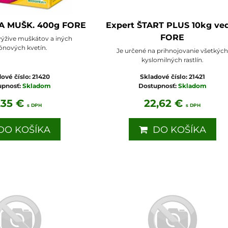
.A MUŠK. 400g FORE
Expert ŠTART PLUS 10kg ve
FORE
výžive muškátov a iných
ónových kvetín.
Je určené na prihnojovanie všetkýc
kyslomilných rastlín.
ové číslo:
21420
Skladové číslo:
21421
upnosť:
Skladom
Dostupnosť:
Skladom
,35 €
22,62 €
s DPH
s DPH
O KOŠÍKA
DO KOŠÍKA