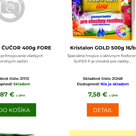
O ČUČOR 400g FORE
Kristalon GOLD 500g 16/b
 prihnojovanie všetkých
Špeciálne hnojivo s aktívnym fosfor
omilných rastlín.
SUPER P je vhodné pre všetky...
dové číslo:
21113
Skladové číslo:
21248
upnosť:
Skladom
Dostupnosť:
Nie je skladom
,87 €
7,58 €
s DPH
s DPH
O KOŠÍKA
DETAIL