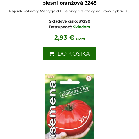
plesni oranžová 3245
Rajčiak kolíkový Merrygold F1 je prvý oranžový kolíkový hybrid s...
Skladové číslo:
37290
Dostupnosť:
Skladom
2,93 €
s DPH
DO KOŠÍKA