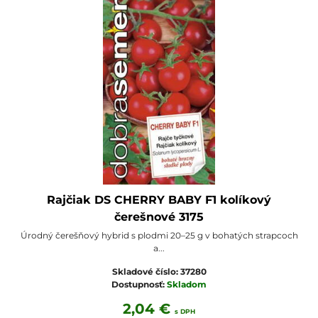
Rajčiak DS CHERRY BABY F1 kolíkový
čerešnové 3175
Úrodný čerešňový hybrid s plodmi 20–25 g v bohatých strapcoch
a...
Skladové číslo:
37280
Dostupnosť:
Skladom
2,04 €
s DPH