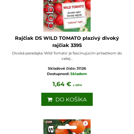
Rajčiak DS WILD TOMATO plazivý divoký
rajčiak 3395
Divoká paradajka 'Wild Tomato' je fascinujúcim prírastkom do
vašej...
Skladové číslo:
31126
Dostupnosť:
Skladom
1,64 €
s DPH
DO KOŠÍKA