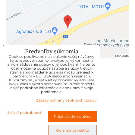
Predvoľby súkromia
Cookies používame na zlepšenie vašej návštevy
tejto webovej stránky, analýzu jej výkonnosti a
zhromažďovanie údajov o jej používaní. Na tento
KLIENTSKÝ SERVIS
účel môžeme použiť nástroje a služby tretích
strán a zhromaždené údaje sa môžu preniesť k
partnerom v EÚ, USA alebo iných krajinách.
Kliknutím na „Prijať všetky cookies“ vyjadrujete
GDPR
svoj súhlas s týmto spracovaním. Nižšie môžete
nájsť podrobné informácie alebo upraviť svoje
KONTAKT
preferencie.
Zásady ochrany osobných údajov
OBJEDNÁVKY
Ukázať podrobnosti
Prijať všetky cookies
OBCHODNE-PODMIENKY
REKLAMAČNÉ PODMIENKY
Odmietnuť všetko