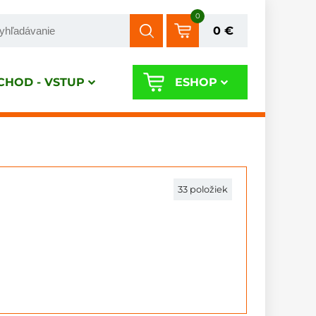
0
0 €
HOD - VSTUP
ESHOP
33
položiek