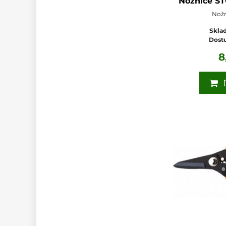
Nožnice S
Nožn
Sklad
Dost
8
D