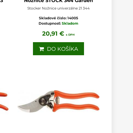
43
Nožnice STOCK 344 Garden
Stocker Nožnice univerzálne 21 344
Skladové číslo:
14005
Dostupnosť:
Skladom
20,91 €
s DPH
DO KOŠÍKA