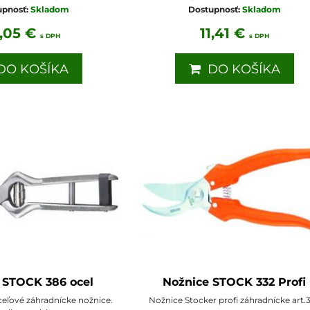
upnosť:
Skladom
Dostupnosť:
Skladom
2,05 €
11,41 €
s DPH
s DPH
O KOŠÍKA
DO KOŠÍKA
 STOCK 386 ocel
Nožnice STOCK 332 Profi
ceľové záhradnícke nožnice.
Nožnice Stocker profi záhradnícke art.