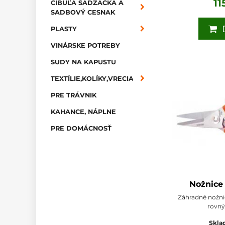
11
CIBUĽA SADZAČKA A
SADBOVÝ CESNAK
D
PLASTY
VINÁRSKE POTREBY
SUDY NA KAPUSTU
TEXTÍLIE,KOLÍKY,VRECIA
PRE TRÁVNIK
KAHANCE, NÁPLNE
PRE DOMÁCNOSŤ
Nožnice
Záhradné nožnic
rovný
Skla