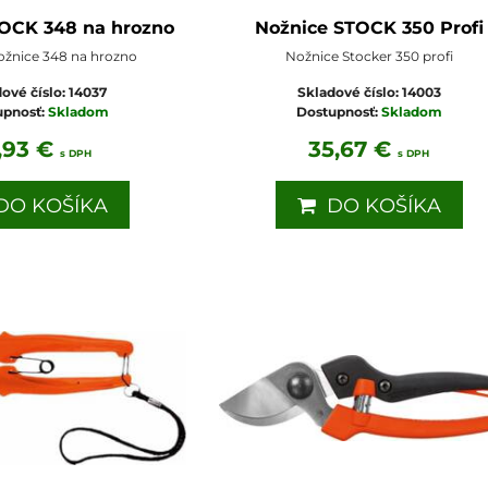
OCK 348 na hrozno
Nožnice STOCK 350 Profi
ožnice 348 na hrozno
Nožnice Stocker 350 profi
ové číslo:
14037
Skladové číslo:
14003
upnosť:
Skladom
Dostupnosť:
Skladom
1,93 €
35,67 €
s DPH
s DPH
O KOŠÍKA
DO KOŠÍKA