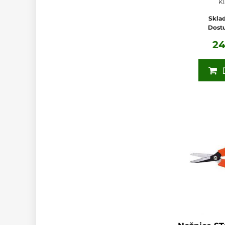
Kl
Sklad
Dost
2
D