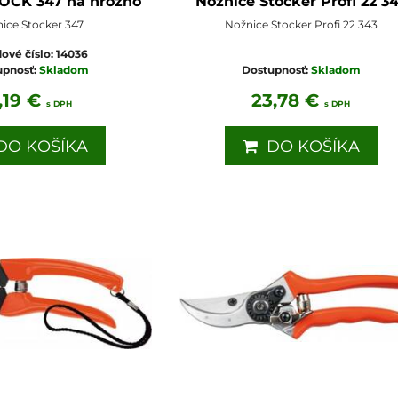
TOCK 347 na hrozno
Nožnice Stocker Profi 22 3
ice Stocker 347
Nožnice Stocker Profi 22 343
ové číslo:
14036
upnosť:
Skladom
Dostupnosť:
Skladom
,19 €
23,78 €
s DPH
s DPH
O KOŠÍKA
DO KOŠÍKA