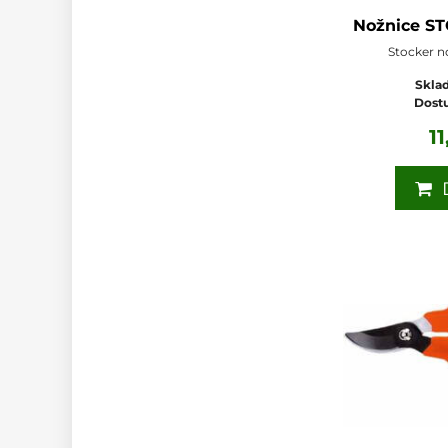
Nožnice ST
Stocker n
Sklad
Dost
1
D