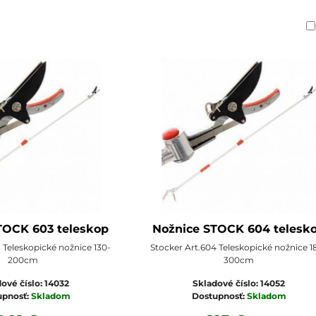
am
buľka
TOCK 603 teleskop
Nožnice STOCK 604 telesk
 Teleskopické nožnice 130-
Stocker Art.604 Teleskopické nožnice 1
200cm
300cm
ové číslo:
14032
Skladové číslo:
14052
upnosť:
Skladom
Dostupnosť:
Skladom