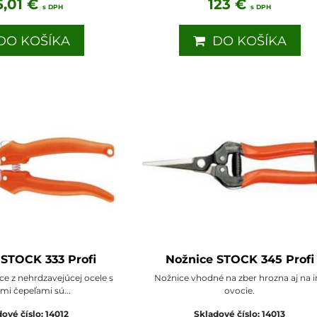
5,01 €
123 €
s DPH
s DPH
O KOŠÍKA
DO KOŠÍKA
 STOCK 333 Profi
Nožnice STOCK 345 Profi
e z nehrdzavejúcej ocele s
Nožnice vhodné na zber hrozna aj na i
mi čepeľami sú...
ovocie.
dové číslo:
14012
Skladové číslo:
14013