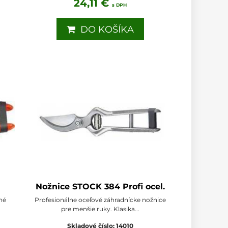
24,11 €
s DPH
DO KOŠÍKA
Nožnice STOCK 384 Profi ocel.
né
Profesionálne oceľové záhradnícke nožnice
pre menšie ruky. Klasika...
Skladové číslo:
14010