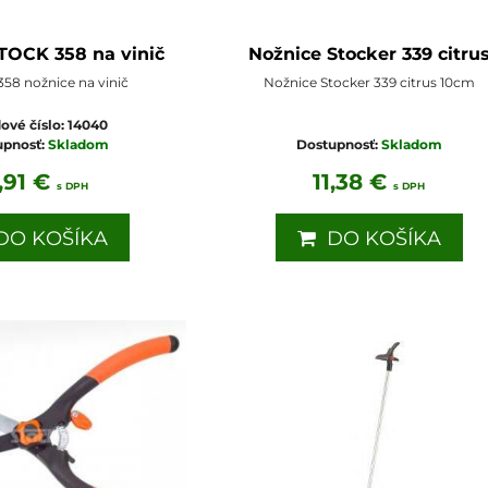
TOCK 358 na vinič
Nožnice Stocker 339 citru
358 nožnice na vinič
Nožnice Stocker 339 citrus 10cm
ové číslo:
14040
upnosť:
Skladom
Dostupnosť:
Skladom
,91 €
11,38 €
s DPH
s DPH
O KOŠÍKA
DO KOŠÍKA