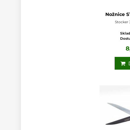
Nožnice S
Stocker 
Sklad
Dost
8
D