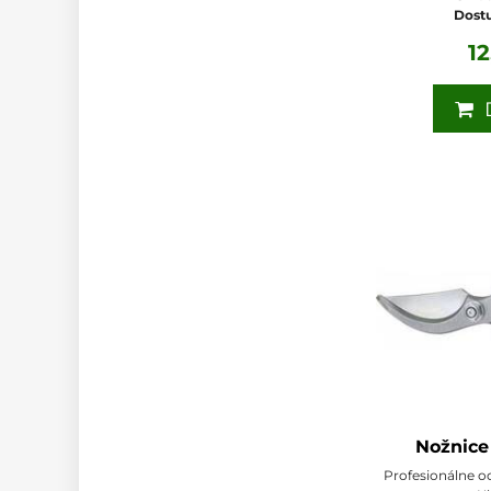
Dost
1
D
Nožnice
Profesionálne o