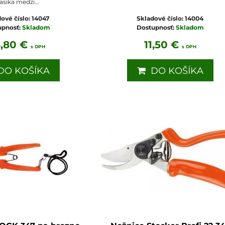
asika medzi...
ové číslo:
14047
Skladové číslo:
14004
upnosť:
Skladom
Dostupnosť:
Skladom
4,80 €
11,50 €
s DPH
s DPH
O KOŠÍKA
DO KOŠÍKA