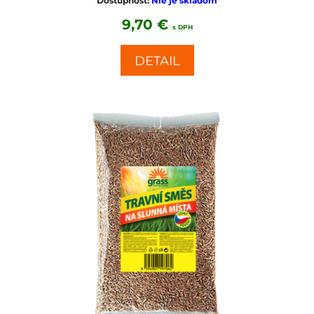
Dostupnosť:
Nie je skladom
9,70 €
s DPH
DETAIL