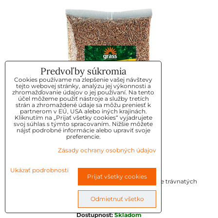
Predvoľby súkromia
Cookies používame na zlepšenie vašej návštevy
tejto webovej stránky, analýzu jej výkonnosti a
zhromažďovanie údajov o jej používaní. Na tento
účel môžeme použiť nástroje a služby tretích
strán a zhromaždené údaje sa môžu preniesť k
partnerom v EÚ, USA alebo iných krajinách.
Kliknutím na „Prijať všetky cookies“ vyjadrujete
svoj súhlas s týmto spracovaním. Nižšie môžete
nájsť podrobné informácie alebo upraviť svoje
preferencie.
Zásady ochrany osobných údajov
Tráva TIEŇ 1kg FORE
Ukázať podrobnosti
Prijať všetky cookies
Trávna zmes "DO STÍNU" je určená pre zakladanie trávnatých
plôch na...
Odmietnuť všetko
Skladové číslo:
34043
Dostupnosť:
Skladom