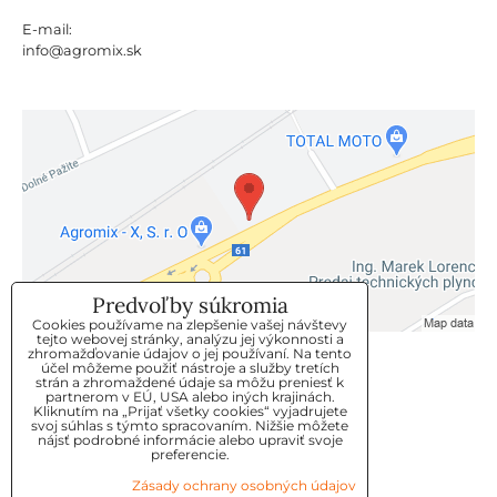
E-mail:
info@agromix.sk
Predvoľby súkromia
Cookies používame na zlepšenie vašej návštevy
tejto webovej stránky, analýzu jej výkonnosti a
zhromažďovanie údajov o jej používaní. Na tento
KLIENTSKÝ SERVIS
účel môžeme použiť nástroje a služby tretích
strán a zhromaždené údaje sa môžu preniesť k
partnerom v EÚ, USA alebo iných krajinách.
Kliknutím na „Prijať všetky cookies“ vyjadrujete
GDPR
svoj súhlas s týmto spracovaním. Nižšie môžete
nájsť podrobné informácie alebo upraviť svoje
KONTAKT
preferencie.
Zásady ochrany osobných údajov