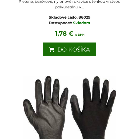
Pletené, bezšvové, nylonové rukavice s tenkou vrstvou
polyuretánu v...
Skladové číslo:
86029
Dostupnosť:
Skladom
1,78 €
s DPH
DO KOŠÍKA