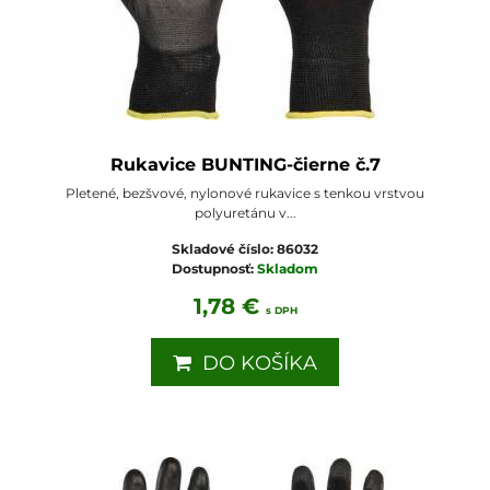
Rukavice BUNTING-čierne č.7
Pletené, bezšvové, nylonové rukavice s tenkou vrstvou
polyuretánu v...
Skladové číslo:
86032
Dostupnosť:
Skladom
1,78 €
s DPH
DO KOŠÍKA