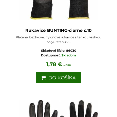
Rukavice BUNTING-čierne č.10
Pletené, bezšvové, nylonové rukavice s tenkou vrstvou
polyuretánu v...
Skladové číslo:
86030
Dostupnosť:
Skladom
1,78 €
s DPH
DO KOŠÍKA