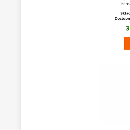
komár
Sklad
Dostupn
3