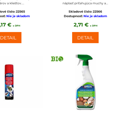
ov a kliešťov....
náplasť priťahujúca muchy a...
ové číslo:
22565
Skladové číslo:
22566
osť:
Nie je skladom
Dostupnosť:
Nie je skladom
,17 €
2,71 €
s DPH
s DPH
DETAIL
DETAIL