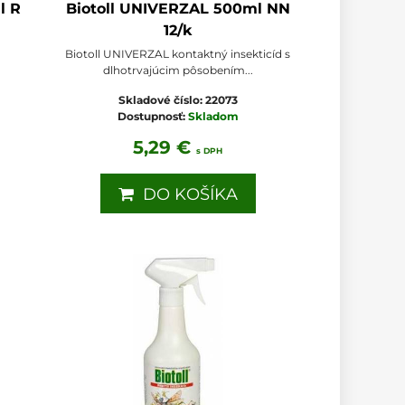
l R
Biotoll UNIVERZAL 500ml NN
12/k
m
Biotoll UNIVERZAL kontaktný insekticíd s
dlhotrvajúcim pôsobením...
Skladové číslo:
22073
Dostupnosť:
Skladom
5,29 €
s DPH
DO KOŠÍKA