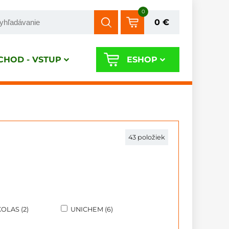
0
0 €
HOD - VSTUP
ESHOP
43
položiek
OLAS (2)
UNICHEM (6)