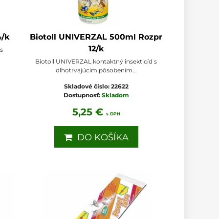
4/k
Biotoll UNIVERZAL 500ml Rozpr
12/k
 s
Biotoll UNIVERZAL kontaktný insekticíd s
dlhotrvajúcim pôsobením...
Skladové číslo:
22622
Dostupnosť:
Skladom
5,25 €
s DPH
DO KOŠÍKA