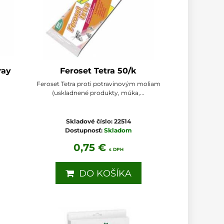
ray
Feroset Tetra 50/k
Feroset Tetra proti potravinovým moliam
(uskladnené produkty, múka,...
Skladové číslo:
22514
Dostupnosť:
Skladom
0,75 €
s DPH
DO KOŠÍKA