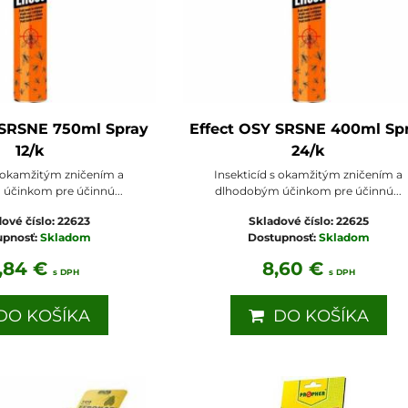
 SRSNE 750ml Spray
Effect OSY SRSNE 400ml Sp
12/k
24/k
s okamžitým zničením a
Insekticíd s okamžitým zničením a
účinkom pre účinnú...
dlhodobým účinkom pre účinnú...
ové číslo:
22623
Skladové číslo:
22625
upnosť:
Skladom
Dostupnosť:
Skladom
3,84 €
8,60 €
s DPH
s DPH
O KOŠÍKA
DO KOŠÍKA