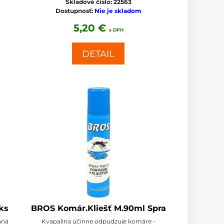
Skladové číslo:
22563
Dostupnosť:
Nie je skladom
5,20 €
s DPH
DETAIL
ks
BROS Komár.Kliešť M.90ml Spra
nná
Kvapalina účinne odpudzuje komáre -