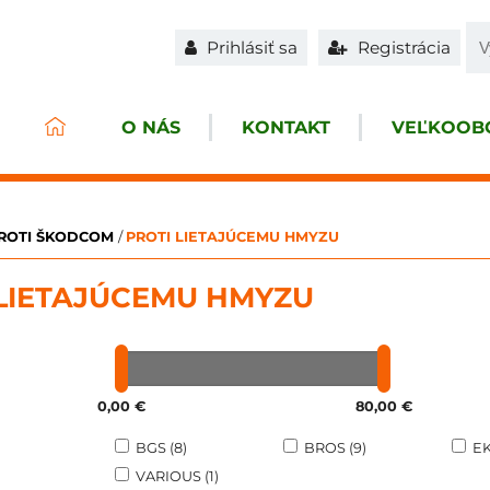
Prihlásiť sa
Registrácia
O NÁS
KONTAKT
VEĽKOOBC
PROTI ŠKODCOM
/
PROTI LIETAJÚCEMU HMYZU
 LIETAJÚCEMU HMYZU
0,00 €
80,00 €
BGS (8)
BROS (9)
EK
VARIOUS (1)