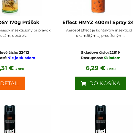
 OSY 170g Prášok
Effect HMYZ 400ml Spray 2
prášok insekticídny prípravok
Aerosol Effect je kontaktný insekticíd
 osám, dostrek...
okamžitým aj predĺženým...
ové číslo:
22412
Skladové číslo:
22619
osť:
Nie je skladom
Dostupnosť:
Skladom
,31 €
6,29 €
s DPH
s DPH
DETAIL
DO KOŠÍKA