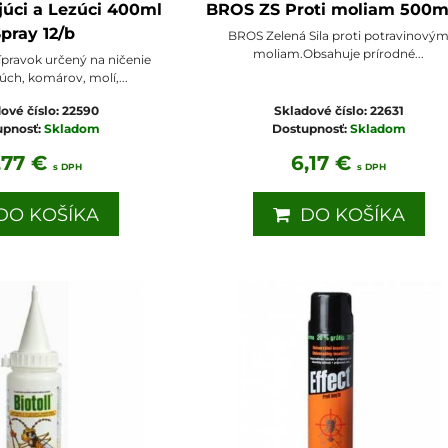
júci a Lezúci 400ml
BROS ZS Proti moliam 500m
pray 12/b
BROS Zelená Sila proti potravinový
moliam.Obsahuje prírodné...
ípravok určený na ničenie
ch, komárov, molí,...
ové číslo:
22590
Skladové číslo:
22631
upnosť:
Skladom
Dostupnosť:
Skladom
,77 €
6,17 €
s DPH
s DPH
O KOŠÍKA
DO KOŠÍKA