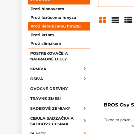
Proti hlodavcom
Proti lezúcemu hmyzu
Proti lietajúcemu hmyzu
Mriežka
Zozn
Ta
Proti krtom
Proti slimákom
POSTREKOVAČE A
NÁHRADNÉ DIELY
KRMIVÁ
OSIVÁ
OVOCNÉ DREVINY
TRÁVNE ZMESI
BROS Osy S
SADBOVÉ ZEMIAKY
CIBUĽA SADZAČKA A
Turbo prípravok
SADBOVÝ CESNAK
n
PLASTY