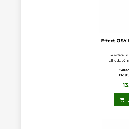
Effect OSY
Insekticíd 
dlhodobým 
Sklad
Dost
1
D