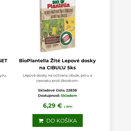
SET
BioPlantella Žlté Lepové dosky
na CIBUĽU 5ks
yzu,
Lepové dosky na ochrana cibule, póru a
cesnaku proti škodcom.
Skladové číslo:
22838
Dostupnosť:
Skladom
6,29 €
s DPH
DO KOŠÍKA