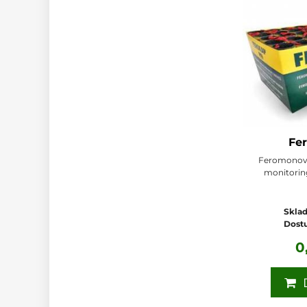
Fe
Feromonový
monitorin
Sklad
Dost
0
D