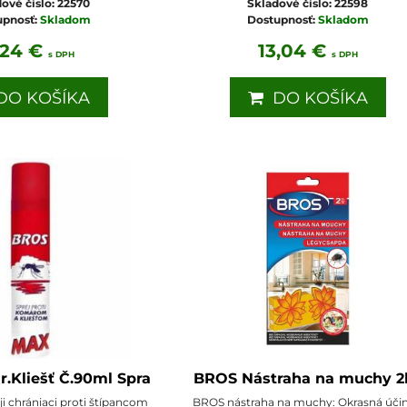
ové číslo:
22570
Skladové číslo:
22598
upnosť:
Skladom
Dostupnosť:
Skladom
,24 €
13,04 €
s DPH
s DPH
O KOŠÍKA
DO KOŠÍKA
.Kliešť Č.90ml Spra
BROS Nástraha na muchy 2
ji chrániaci proti štípancom
BROS nástraha na muchy: Okrasná úči