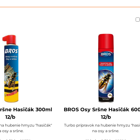
am
buľka
ršne Hasičák 300ml
BROS Osy Sršne Hasičák 60
12/b
12/b
 na hubenie hmyzu "hasičák"
Turbo prípravok na hubenie hmyzu "hasi
a osy a sršne.
na osy a sršne.