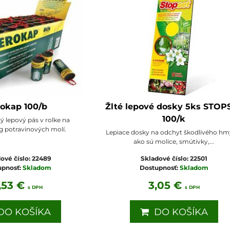
rokap 100/b
Žlté lepové dosky 5ks STOP
100/k
 lepový pás v rolke na
g potravinových molí.
Lepiace dosky na odchyt škodlivého hm
ako sú molice, smútivky,...
ové číslo:
22489
Skladové číslo:
22501
upnosť:
Skladom
Dostupnosť:
Skladom
,53 €
3,05 €
s DPH
s DPH
O KOŠÍKA
DO KOŠÍKA