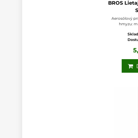
BROS Lieta
S
Aerosólový pr
hmyzu: mú
Sklad
Dost
5
D