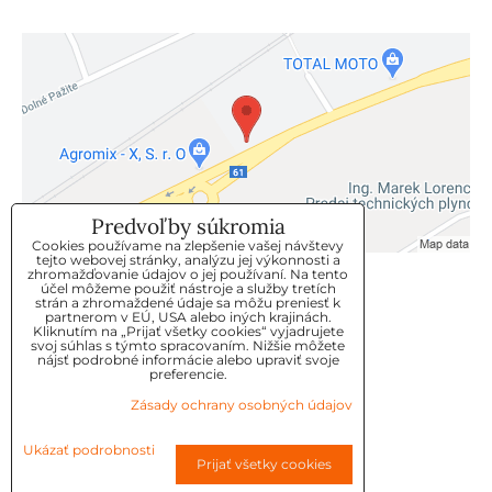
Predvoľby súkromia
Cookies používame na zlepšenie vašej návštevy
tejto webovej stránky, analýzu jej výkonnosti a
zhromažďovanie údajov o jej používaní. Na tento
KLIENTSKÝ SERVIS
účel môžeme použiť nástroje a služby tretích
strán a zhromaždené údaje sa môžu preniesť k
partnerom v EÚ, USA alebo iných krajinách.
Kliknutím na „Prijať všetky cookies“ vyjadrujete
GDPR
svoj súhlas s týmto spracovaním. Nižšie môžete
nájsť podrobné informácie alebo upraviť svoje
KONTAKT
preferencie.
Zásady ochrany osobných údajov
OBJEDNÁVKY
Ukázať podrobnosti
Prijať všetky cookies
OBCHODNE-PODMIENKY