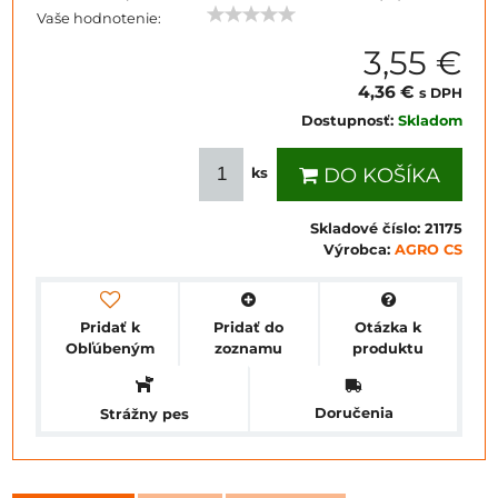
Vaše hodnotenie:
3,55 €
4,36 €
s DPH
Dostupnosť:
Skladom
DO KOŠÍKA
ks
Skladové číslo:
21175
Výrobca:
AGRO CS
Pridať k
Pridať do
Otázka k
Obľúbeným
zoznamu
produktu
Doručenia
Strážny pes