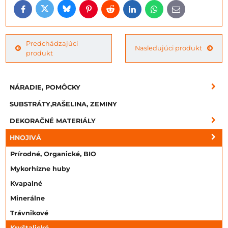
Bluesky
Twitter
Facebook
Pinterest
Reddit
LinkedIn
WhatsApp
E-
mail
Predchádzajúci
Nasledujúci produkt
produkt
NÁRADIE, POMÔCKY
SUBSTRÁTY,RAŠELINA, ZEMINY
DEKORAČNÉ MATERIÁLY
HNOJIVÁ
Prírodné, Organické, BIO
Mykorhízne huby
Kvapalné
Minerálne
Trávnikové
Kryštalické