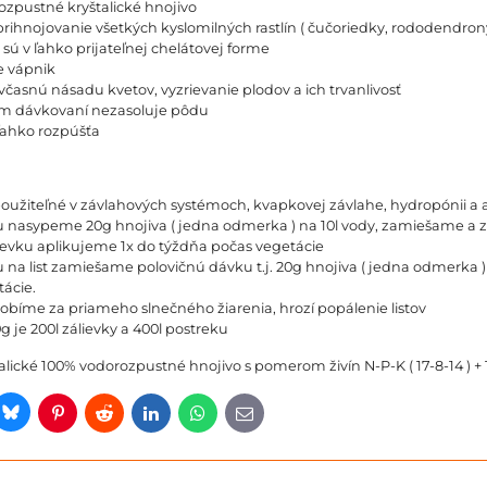
zpustné kryštalické hnojivo
rihnojovanie všetkých kyslomilných rastlín ( čučoriedky, rododendrony
sú v ľahko prijateľnej chelátovej forme
 vápnik
časnú násadu kvetov, vyzrievanie plodov a ich trvanlivosť
om dávkovaní nezasoluje pôdu
ľahko rozpúšťa
použiteľné v závlahových systémoch, kvapkovej závlahe, hydropónii a a
u nasypeme 20g hnojiva ( jedna odmerka ) na 10l vody, zamiešame a z
ievku aplikujeme 1x do týždňa počas vegetácie
u na list zamiešame polovičnú dávku t.j. 20g hnojiva ( jedna odmerka ) 
ácie.
obíme za priameho slnečného žiarenia, hrozí popálenie listov
g je 200l zálievky a 400l postreku
talické 100% vodorozpustné hnojivo s pomerom živín N-P-K ( 17-8-14 ) +
Bluesky
er
Pinterest
Reddit
LinkedIn
WhatsApp
E-
mail