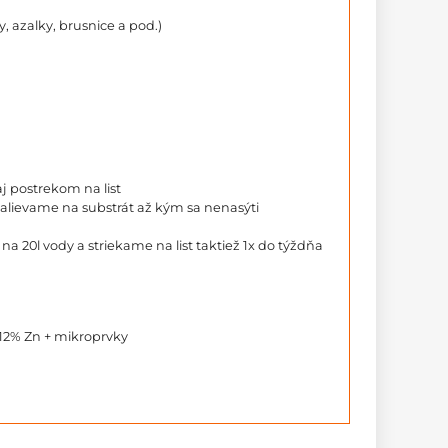
, azalky, brusnice a pod.)
j postrekom na list
alievame na substrát až kým sa nenasýti
na 20l vody a striekame na list taktiež 1x do týždňa
 12% Zn + mikroprvky