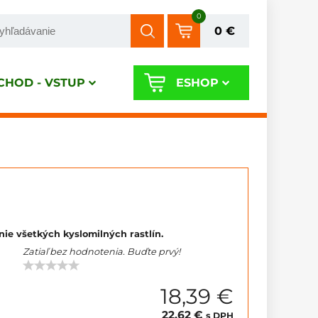
0
0 €
HOD - VSTUP
ESHOP
nie všetkých kyslomilných rastlín.
Zatiaľ bez hodnotenia. Buďte prvý!
18,39 €
22,62 €
s DPH