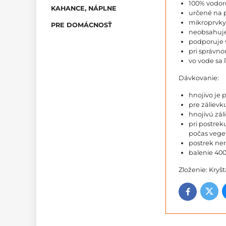
100% vodoro
KAHANCE, NÁPLNE
určené na p
mikroprvky 
PRE DOMÁCNOSŤ
neobsahuje
podporuje v
pri správn
vo vode sa 
Dávkovanie:
hnojivo je 
pre zálievk
hnojivú zál
pri postrek
počas veget
postrek ner
balenie 400
Zloženie: Kryš
Twitt
Facebook