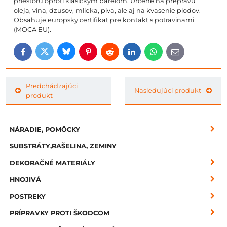
priestoru oproti klasickym barelom. Urcene na prepravu
oleja, vina, dzusov, mlieka, piva, ale aj na kvasenie plodov.
Obsahuje europsky certifikat pre kontakt s potravinami
(MOCA EU).
Bluesky
Twitter
Facebook
Pinterest
Reddit
LinkedIn
WhatsApp
E-
mail
Predchádzajúci
Nasledujúci produkt
produkt
NÁRADIE, POMÔCKY
SUBSTRÁTY,RAŠELINA, ZEMINY
DEKORAČNÉ MATERIÁLY
HNOJIVÁ
POSTREKY
PRÍPRAVKY PROTI ŠKODCOM