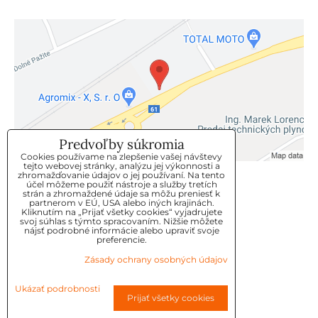
Predvoľby súkromia
Cookies používame na zlepšenie vašej návštevy
tejto webovej stránky, analýzu jej výkonnosti a
zhromažďovanie údajov o jej používaní. Na tento
KLIENTSKÝ SERVIS
účel môžeme použiť nástroje a služby tretích
strán a zhromaždené údaje sa môžu preniesť k
partnerom v EÚ, USA alebo iných krajinách.
Kliknutím na „Prijať všetky cookies“ vyjadrujete
GDPR
svoj súhlas s týmto spracovaním. Nižšie môžete
nájsť podrobné informácie alebo upraviť svoje
KONTAKT
preferencie.
Zásady ochrany osobných údajov
OBJEDNÁVKY
Ukázať podrobnosti
Prijať všetky cookies
OBCHODNE-PODMIENKY