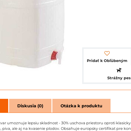
Pridať k Obľúbeným
Strážny pes
Diskusia (0)
Otázka k produktu
ar umoznuje lepsiu skladnost - 30% uschova priestoru oproti klasicky
, piva, ale aj na kvasenie plodov. Obsahuje europsky certifikat pre ko