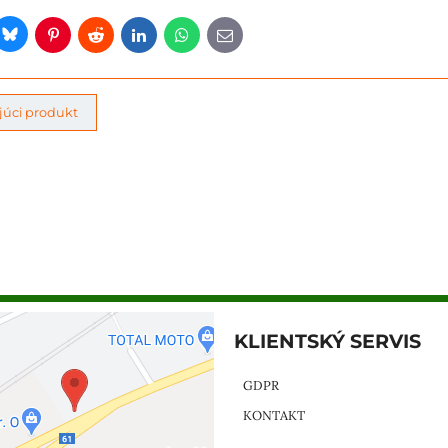
Bluesky
er
Pinterest
Reddit
LinkedIn
WhatsApp
E-
mail
úci produkt
KLIENTSKÝ SERVIS
GDPR
KONTAKT