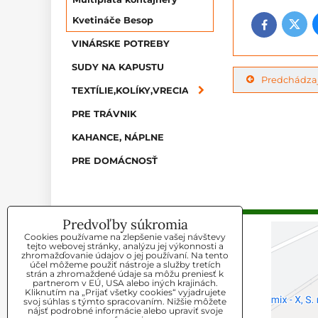
Kvetináče Besop
Twitt
Facebook
VINÁRSKE POTREBY
SUDY NA KAPUSTU
Predchádzaj
TEXTÍLIE,KOLÍKY,VRECIA
PRE TRÁVNIK
KAHANCE, NÁPLNE
PRE DOMÁCNOSŤ
Predvoľby súkromia
Cookies používame na zlepšenie vašej návštevy
KONTAKT
tejto webovej stránky, analýzu jej výkonnosti a
zhromažďovanie údajov o jej používaní. Na tento
účel môžeme použiť nástroje a služby tretích
Agromix-X s.r.o
strán a zhromaždené údaje sa môžu preniesť k
partnerom v EÚ, USA alebo iných krajinách.
Kliknutím na „Prijať všetky cookies“ vyjadrujete
Telefón:
svoj súhlas s týmto spracovaním. Nižšie môžete
+421 948 070443
nájsť podrobné informácie alebo upraviť svoje