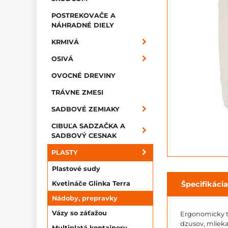
POSTREKOVAČE A
NÁHRADNÉ DIELY
KRMIVÁ
OSIVÁ
OVOCNÉ DREVINY
TRÁVNE ZMESI
SADBOVÉ ZEMIAKY
CIBUĽA SADZAČKA A
SADBOVÝ CESNAK
PLASTY
Plastové sudy
Špecifikácia
Kvetináče Glinka Terra
Nádoby, prepravky
Vázy so záťažou
Ergonomicky tv
dzusov, mlieka
Multiplatá kontajnery