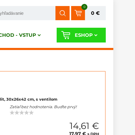
0
0 €
HOD - VSTUP
ESHOP
lit, 30x26x42 cm, s ventilom
Zatiaľ bez hodnotenia. Buďte prvý!
14,61 €
17,97 €
s DPH