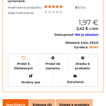
vyrovnané.
Hodnotenie produktu:
5
/
5
(
1
x)
Vaše hodnotenie:
1,97 €
2,42 €
s DPH
Dostupnosť:
Nie je skladom
Skladové číslo:
33221
Výrobca:
SEMO
Pridať k
Pridať do
Otázka k
Obľúbeným
zoznamu
produktu
Doručenia
Strážny pes
Špecifikácia
Diskusia (0)
Otázka k produktu