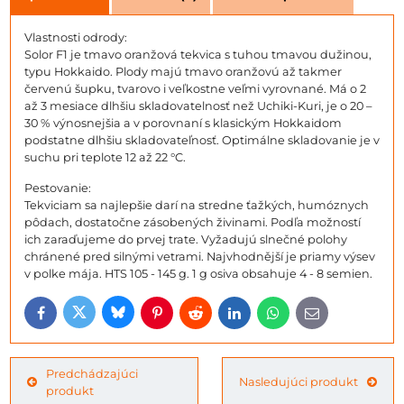
Vlastnosti odrody:
Solor F1 je tmavo oranžová tekvica s tuhou tmavou dužinou,
typu Hokkaido. Plody majú tmavo oranžovú až takmer
červenú šupku, tvarovo i veľkostne veľmi vyrovnané. Má o 2
až 3 mesiace dlhšiu skladovatelnosť než Uchiki-Kuri, je o 20 –
30 % výnosnejšia a v porovnaní s klasickým Hokkaidom
podstatne dlhšiu skladovateľnosť. Optimálne skladovanie je v
suchu pri teplote 12 až 22 °C.
Pestovanie:
Tekviciam sa najlepšie darí na stredne ťažkých, humóznych
pôdach, dostatočne zásobených živinami. Podľa možností
ich zaraďujeme do prvej trate. Vyžadujú slnečné polohy
chránené pred silnými vetrami. Najvhodnější je priamy výsev
v polke mája. HTS 105 - 145 g. 1 g osiva obsahuje 4 - 8 semien.
Bluesky
Twitter
Facebook
Pinterest
Reddit
LinkedIn
WhatsApp
E-
mail
Predchádzajúci
Nasledujúci produkt
produkt