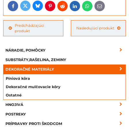
Bluesky
Twitter
Facebook
Pinterest
Reddit
LinkedIn
WhatsApp
E-
mail
Predchádzajúci
Nasledujúci produkt
produkt
NÁRADIE, POMÔCKY
SUBSTRÁTY,RAŠELINA, ZEMINY
DEKORAČNÉ MATERIÁLY
Píniová kôra
Dekoračné mulčovacie kôry
Ostatné
HNOJIVÁ
POSTREKY
PRÍPRAVKY PROTI ŠKODCOM