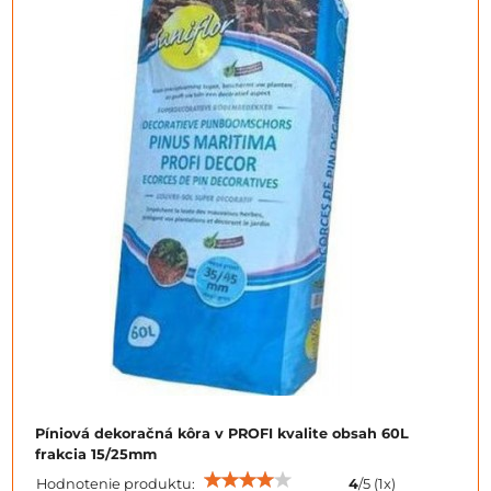
Píniová dekoračná kôra v PROFI kvalite obsah 60L
frakcia 15/25mm
Hodnotenie produktu:
4
/
5
(
1
x)