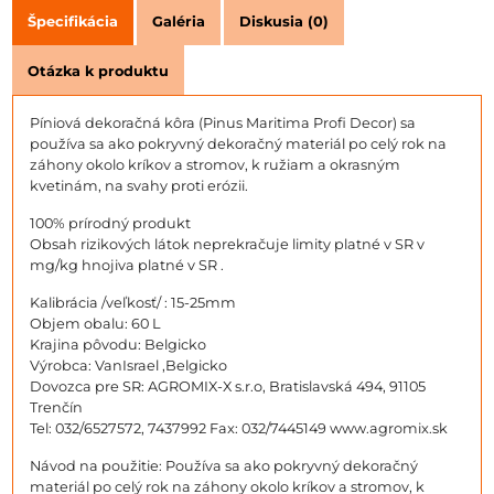
Špecifikácia
Galéria
Diskusia (0)
Otázka k produktu
Píniová dekoračná kôra (Pinus Maritima Profi Decor) sa
používa sa ako pokryvný dekoračný materiál po celý rok na
záhony okolo kríkov a stromov, k ružiam a okrasným
kvetinám, na svahy proti erózii.
100% prírodný produkt
Obsah rizikových látok neprekračuje limity platné v SR v
mg/kg hnojiva platné v SR .
Kalibrácia /veľkosť/ : 15-25mm
Objem obalu: 60 L
Krajina pôvodu: Belgicko
Výrobca: VanIsrael ,Belgicko
Dovozca pre SR: AGROMIX-X s.r.o, Bratislavská 494, 91105
Trenčín
Tel: 032/6527572, 7437992 Fax: 032/7445149 www.agromix.sk
Návod na použitie: Používa sa ako pokryvný dekoračný
materiál po celý rok na záhony okolo kríkov a stromov, k