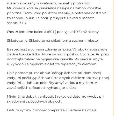
ružiam a okrasným kvetinám, na svahy proti erózii.
Mulčovacia kôra sa pravidelne nasype na záhon vo vrstve
približne 10 cm. Pred použitím štiepky je potrebné odstrániť
zo záhonu burinu a pôdu prekypriť. Návod si môžete
stiahnúť TU.
Obsah jedného balenia (60 L) pokryje asi 0,6 m2 plochy.
Skladovanie: Skladujte na chladnom a suchom mieste.
Bezpečnosť a ochrana zdravia pri práci: Výrobok neobsahuje
žiadne toxické látky , ktoré by mohli poškodiť zdravie. Pri práci
dodržujte základné hygienické pravidlá. Po práci si umyte
ruky vodou a mydlom a ošetrite reparačným krémom.
Prvá pomoc: pri zasiahnutí očí vypláchnite prúdom čistej
vody. Pri požití vypláchnuť ústa a vypiť väčšie množstvo pitnej
vody. Pri zasiahnutí pokožky umyť vodou a mydlom. V
závažnejších prípadoch vyhľadajte lekára.
Minimálna doba trvanlivosti: 5 rokov od dátumu výroby pri
skladovaní v pôvodných obaloch.
Dátum výroby ,číslo výrobnej šarže: uvedené na obale.