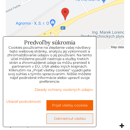
Predvoľby súkromia
Cookies používame na zlepšenie vašej návštevy
tejto webovej stránky, analýzu jej výkonnosti a
zhromažďovanie údajov o jej používaní. Na tento
KLIENTSKÝ SERVIS
účel môžeme použiť nástroje a služby tretích
strán a zhromaždené údaje sa môžu preniesť k
partnerom v EÚ, USA alebo iných krajinách.
Kliknutím na „Prijať všetky cookies“ vyjadrujete
GDPR
svoj súhlas s týmto spracovaním. Nižšie môžete
nájsť podrobné informácie alebo upraviť svoje
KONTAKT
preferencie.
Zásady ochrany osobných údajov
OBJEDNÁVKY
Ukázať podrobnosti
Prijať všetky cookies
OBCHODNE-PODMIENKY
REKLAMAČNÉ PODMIENKY
Odmietnuť všetko
Vytvorené pomocou:
BiznisWeb.sk