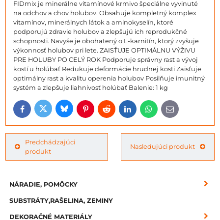
FIDmix je minerálne vitamínové krmivo špeciálne vyvinuté
na odchov a chov holubov. Obsahuje kompletný komplex
vitamínov, minerálnych látok a aminokyselín, ktoré
podporujú zdravie holubov a zlepšujú ich reprodukčné
schopnosti. Navyše je obohatený o L-karnitín, ktorý zvyšuje
výkonnosť holubov pri lete. ZAISŤUJE OPTIMÁLNU VÝŽIVU
PRE HOLUBY PO CELÝ ROK Podporuje správny rast a vývoj
kostí u holúbať Redukuje deformácie hrudnej kosti Zaisťuje
optimálny rast a kvalitu operenia holubov Posilňuje imunitný
systém a zlepšuje liahnivosť holúbať Balenie: 1 kg
Bluesky
Twitter
Facebook
Pinterest
Reddit
LinkedIn
WhatsApp
E-
mail
Predchádzajúci
Nasledujúci produkt
produkt
NÁRADIE, POMÔCKY
SUBSTRÁTY,RAŠELINA, ZEMINY
DEKORAČNÉ MATERIÁLY