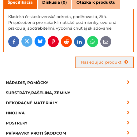
Špecifikácia
Diskusia (0)
Otázka k produktu
Klasická československá odroda, podlhovastá, žltá.
Prispôsobená pre naše klimatické podmienky, overená
praxou aj spotrebiteľmi. Výborná chuť aj skladovanie.
Bluesky
Twitter
Facebook
Pinterest
Reddit
LinkedIn
WhatsApp
E-
mail
Nasledujúci produkt
NÁRADIE, POMÔCKY
SUBSTRÁTY,RAŠELINA, ZEMINY
DEKORAČNÉ MATERIÁLY
HNOJIVÁ
POSTREKY
PRÍPRAVKY PROTI ŠKODCOM