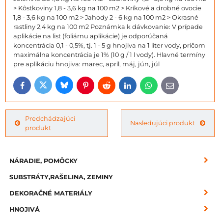
> Kôstkoviny 1,8 - 3,6 kg na 100 m2 > Kríkové a drobné ovocie
1,8 - 3,6 kg na 100 m2 > Jahody 2 - 6 kg na 100 m2 > Okrasné
rastliny 2,4 kg na 100 m2 Poznámka k dávkovanie: V prípade
aplikácie na list (foliárnu aplikácie) je odporúčaná
koncentrácia 0,1 - 0,5%, tj. 1 - 5 g hnojiva na 1 liter vody, pričom
maximálna koncentrácia je 1% (10 g / 1 l vody). Hlavné termíny
pre aplikáciu hnojiva: marec, apríl, máj, jún, júl
Bluesky
Twitter
Facebook
Pinterest
Reddit
LinkedIn
WhatsApp
E-
mail
Predchádzajúci
Nasledujúci produkt
produkt
NÁRADIE, POMÔCKY
SUBSTRÁTY,RAŠELINA, ZEMINY
DEKORAČNÉ MATERIÁLY
HNOJIVÁ