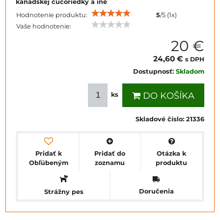
kanadskej čučoriedky a iné
Hodnotenie produktu:
5
/
5
(
1
x)
Vaše hodnotenie:
20 €
24,60 €
s DPH
Dostupnosť:
Skladom
DO KOŠÍKA
ks
Skladové číslo:
21336
Pridať k
Pridať do
Otázka k
Obľúbeným
zoznamu
produktu
Doručenia
Strážny pes