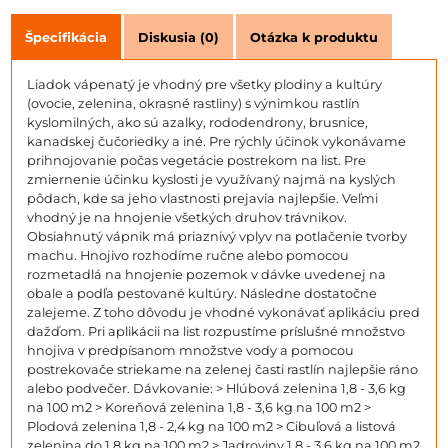
Špecifikácia
Diskusia (0)
Otázka k produktu
Liadok vápenatý je vhodný pre všetky plodiny a kultúry
(ovocie, zelenina, okrasné rastliny) s výnimkou rastlín
kyslomilných, ako sú azalky, rododendrony, brusnice,
kanadskej čučoriedky a iné. Pre rýchly účinok vykonávame
prihnojovanie počas vegetácie postrekom na list. Pre
zmiernenie účinku kyslosti je využívaný najmä na kyslých
pôdach, kde sa jeho vlastnosti prejavia najlepšie. Veľmi
vhodný je na hnojenie všetkých druhov trávnikov.
Obsiahnutý vápnik má priaznivý vplyv na potlačenie tvorby
machu. Hnojivo rozhodíme ručne alebo pomocou
rozmetadlá na hnojenie pozemok v dávke uvedenej na
obale a podľa pestované kultúry. Následne dostatočne
zalejeme. Z toho dôvodu je vhodné vykonávať aplikáciu pred
dažďom. Pri aplikácii na list rozpustíme príslušné množstvo
hnojiva v predpísanom množstve vody a pomocou
postrekovače striekame na zelenej časti rastlín najlepšie ráno
alebo podvečer. Dávkovanie: > Hlúbová zelenina 1,8 - 3,6 kg
na 100 m2 > Koreňová zelenina 1,8 - 3,6 kg na 100 m2 >
Plodová zelenina 1,8 - 2,4 kg na 100 m2 > Cibuľová a listová
zelenina do 1,8 kg na 100 m2 > Jadroviny 1,8 - 3,6 kg na 100 m2