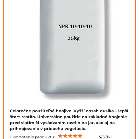
Celoročne použiteľné hnojivo. Vyšší obsah dusíka – lepší
štart rastlín. Univerzálne použitie na základné hnojenie
pred siatím či vysádzaním rastlín na jar, ako aj na
prihnojovanie v priebehu vegetácie.
Hodnotenie produktu:
5
/
5
(
1
x)