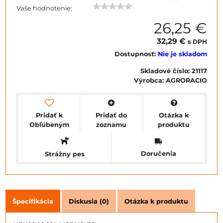
Vaše hodnotenie:
26,25 €
32,29 €
s DPH
Dostupnosť:
Nie je skladom
Skladové číslo:
21117
Výrobca:
AGRORACIO
Pridať k
Pridať do
Otázka k
Obľúbeným
zoznamu
produktu
Doručenia
Strážny pes
Špecifikácia
Diskusia (0)
Otázka k produktu