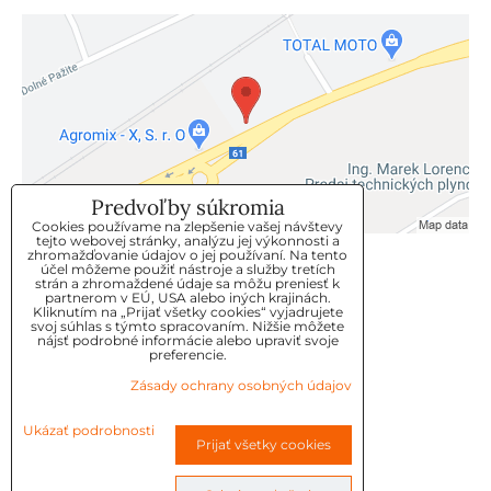
Predvoľby súkromia
Cookies používame na zlepšenie vašej návštevy
tejto webovej stránky, analýzu jej výkonnosti a
zhromažďovanie údajov o jej používaní. Na tento
KLIENTSKÝ SERVIS
účel môžeme použiť nástroje a služby tretích
strán a zhromaždené údaje sa môžu preniesť k
partnerom v EÚ, USA alebo iných krajinách.
Kliknutím na „Prijať všetky cookies“ vyjadrujete
GDPR
svoj súhlas s týmto spracovaním. Nižšie môžete
nájsť podrobné informácie alebo upraviť svoje
KONTAKT
preferencie.
Zásady ochrany osobných údajov
OBJEDNÁVKY
Ukázať podrobnosti
Prijať všetky cookies
OBCHODNE-PODMIENKY
REKLAMAČNÉ PODMIENKY