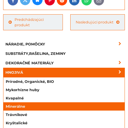
Bluesky
Twitter
Facebook
Pinterest
Reddit
LinkedIn
WhatsApp
E-
mail
Predchádzajúci
Nasledujúci produkt
produkt
NÁRADIE, POMÔCKY
SUBSTRÁTY,RAŠELINA, ZEMINY
DEKORAČNÉ MATERIÁLY
HNOJIVÁ
Prírodné, Organické, BIO
Mykorhízne huby
Kvapalné
Minerálne
Trávnikové
Kryštalické