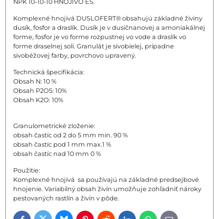
NPK 10-10-10 HNOJIVO ES.
Komplexné hnojivá DUSLOFERT® obsahujú základné živiny
dusík, fosfor a draslík. Dusík je v dusičnanovej a amoniakálnej
forme, fosfor je vo forme rozpustnej vo vode a draslík vo
forme draselnej soli. Granulát je sivobielej, prípadne
sivobéžovej farby, povrchovo upravený.
Technická špecifikácia:
Obsah N: 10 %
Obsah P2O5: 10%
Obsah K2O: 10%
Granulometrické zloženie:
obsah častíc od 2 do 5 mm min. 90 %
obsah častíc pod 1 mm max.1 %
obsah častíc nad 10 mm 0 %
Použitie:
Komplexné hnojivá sa používajú na základné predsejbové
hnojenie. Variabilný obsah živín umožňuje zohľadniť nároky
pestovaných rastlín a živín v pôde.