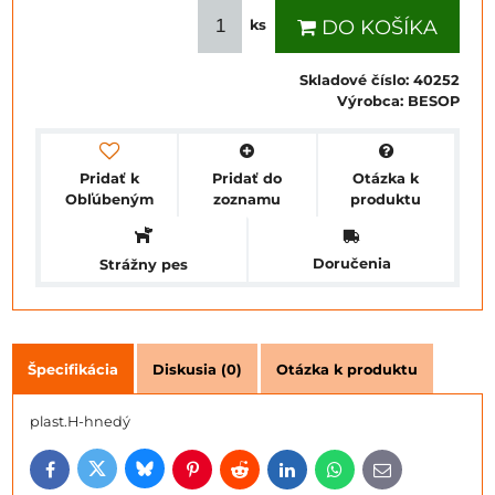
DO KOŠÍKA
ks
Skladové číslo:
40252
Výrobca:
BESOP
Pridať k
Pridať do
Otázka k
Obľúbeným
zoznamu
produktu
Doručenia
Strážny pes
Špecifikácia
Diskusia (0)
Otázka k produktu
plast.H-hnedý
Bluesky
Twitter
Facebook
Pinterest
Reddit
LinkedIn
WhatsApp
E-
mail