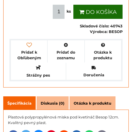
DO KOŠÍKA
ks
Skladové číslo:
40743
Výrobca:
BESOP
Pridať k
Pridať do
Otázka k
Obľúbeným
zoznamu
produktu
Doručenia
Strážny pes
Špecifikácia
Diskusia (0)
Otázka k produktu
Plastová polypropylénová miska pod kvetináč Besop 12cm.
Kvalitný pevný plast.