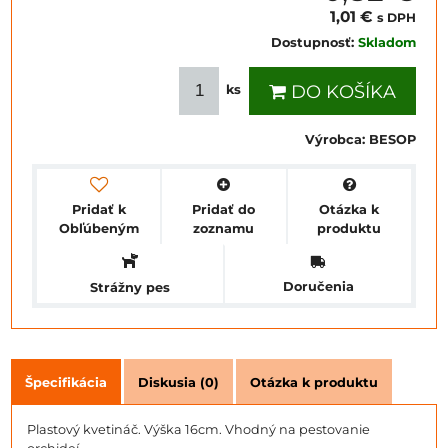
1,01 €
s DPH
Dostupnosť:
Skladom
DO KOŠÍKA
ks
Výrobca:
BESOP
Pridať k
Pridať do
Otázka k
Obľúbeným
zoznamu
produktu
Doručenia
Strážny pes
Špecifikácia
Diskusia (0)
Otázka k produktu
Plastový kvetináč. Výška 16cm. Vhodný na pestovanie