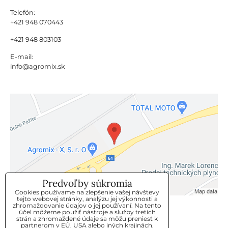
Telefón:
+421 948 070443
+421 948 803103
E-mail:
info@agromix.sk
Predvoľby súkromia
Cookies používame na zlepšenie vašej návštevy
tejto webovej stránky, analýzu jej výkonnosti a
zhromažďovanie údajov o jej používaní. Na tento
KLIENTSKÝ SERVIS
účel môžeme použiť nástroje a služby tretích
strán a zhromaždené údaje sa môžu preniesť k
partnerom v EÚ, USA alebo iných krajinách.