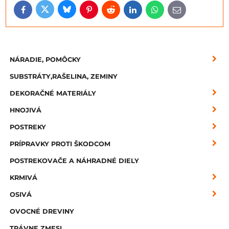
Bluesky
Twitter
Facebook
Pinterest
Reddit
LinkedIn
WhatsApp
E-
mail
NÁRADIE, POMÔCKY
SUBSTRÁTY,RAŠELINA, ZEMINY
DEKORAČNÉ MATERIÁLY
HNOJIVÁ
POSTREKY
PRÍPRAVKY PROTI ŠKODCOM
POSTREKOVAČE A NÁHRADNÉ DIELY
KRMIVÁ
OSIVÁ
OVOCNÉ DREVINY
TRÁVNE ZMESI