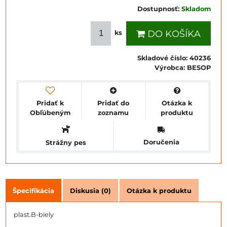
Dostupnosť:
Skladom
DO KOŠÍKA
ks
Skladové číslo:
40236
Výrobca:
BESOP
Pridať k
Pridať do
Otázka k
Obľúbeným
zoznamu
produktu
Doručenia
Strážny pes
Špecifikácia
Diskusia (0)
Otázka k produktu
plast.B-biely