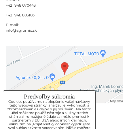
+421 948 070443
+421 948 803103
E-mail:
info@agromix.sk
Predvoľby súkromia
Cookies používame na zlepšenie vašej návštevy
tejto webovej stránky, analýzu jej výkonnosti a
zhromažďovanie údajov o jej používaní. Na tento
KLIENTSKÝ SERVIS
účel môžeme použiť nástroje a služby tretích
strán a zhromaždené údaje sa môžu preniesť k
partnerom v EÚ, USA alebo iných krajinách.
Kliknutím na „Prijať všetky cookies“ vyjadrujete
GDPR
svoj súhlas s týmto spracovaním. Nižšie môžete