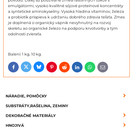
pôvodu. Ďalej sú používané zmesi rastlinných tukov s
emulgátormi, vysoko kvalitné sójové proteínové koncentráty
a syntetické aminokyseliny. Vysoká hladina vitamínov, železa
a probiotík prispieva k udržaniu dobrého zdravia teľaťa. Zmes
je doplnená o organický vápnik nevyhnutný na rozvoj
skeletu ao organické železo na podporu krvotvorby a tým
odolnosti zvieraťa.
Balení: 1 kg, 10 kg.
Bluesky
Twitter
Facebook
Pinterest
Reddit
LinkedIn
WhatsApp
E-
mail
NÁRADIE, POMÔCKY
SUBSTRÁTY,RAŠELINA, ZEMINY
DEKORAČNÉ MATERIÁLY
HNOJIVÁ