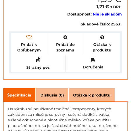
1,71 €
s DPH
Dostupnosť:
Nie je skladom
Skladové číslo:
25631
Pridať k
Pridať do
Otázka k
Obľúbeným
zoznamu
produktu
Doručenia
Strážny pes
Špecifikácia
Diskusia (0)
Otázka k produktu
Na výrobu sú používané tradičné komponenty, ktorých
základom sú mliečne suroviny - sušená sladká srvátka,
sušené odtučnené a plnotučné mlieko. Vďaka použitiu
plnotučného mlieka je časť obsiahnutého tuku mliečneho