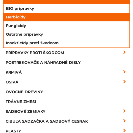
BIO prípravky
Herbicídy
Fungicídy
Ostatné prípravky
Insekticídy proti škodcom
PRÍPRAVKY PROTI ŠKODCOM
POSTREKOVAČE A NÁHRADNÉ DIELY
KRMIVÁ
OSIVÁ
OVOCNÉ DREVINY
TRÁVNE ZMESI
SADBOVÉ ZEMIAKY
CIBUĽA SADZAČKA A SADBOVÝ CESNAK
PLASTY