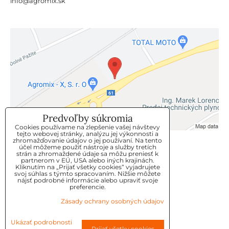
info@agromix.sk
Predvoľby súkromia
Cookies používame na zlepšenie vašej návštevy
tejto webovej stránky, analýzu jej výkonnosti a
zhromažďovanie údajov o jej používaní. Na tento
KLIENTSKÝ SERVIS
účel môžeme použiť nástroje a služby tretích
strán a zhromaždené údaje sa môžu preniesť k
partnerom v EÚ, USA alebo iných krajinách.
Kliknutím na „Prijať všetky cookies“ vyjadrujete
GDPR
svoj súhlas s týmto spracovaním. Nižšie môžete
nájsť podrobné informácie alebo upraviť svoje
KONTAKT
preferencie.
Zásady ochrany osobných údajov
OBJEDNÁVKY
Ukázať podrobnosti
Prijať všetky cookies