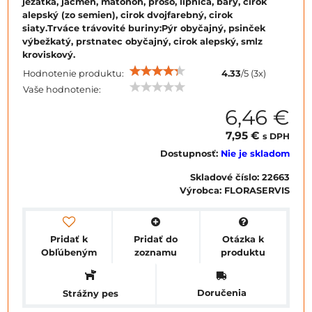
ježatka, jačmeň, mätonoh, proso, lipnica, bary, cirok
alepský (zo semien), cirok dvojfarebný, cirok
siaty.Trváce trávovité buriny:Pýr obyčajný, psinček
výbežkatý, prstnatec obyčajný, cirok alepský, smlz
kroviskový.
Hodnotenie produktu:
4.33
/
5
(
3
x)
Vaše hodnotenie:
6,46 €
7,95 €
s DPH
Dostupnosť:
Nie je skladom
Skladové číslo:
22663
Výrobca:
FLORASERVIS
Pridať k
Pridať do
Otázka k
Obľúbeným
zoznamu
produktu
Doručenia
Strážny pes