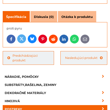
Špecifikácia
Diskusia (0)
Otázka k produktu
proti pyru
Bluesky
Twitter
Facebook
Pinterest
Reddit
LinkedIn
WhatsApp
E-
mail
Predchádzajúci
Nasledujúci produkt
produkt
NÁRADIE, POMÔCKY
SUBSTRÁTY,RAŠELINA, ZEMINY
DEKORAČNÉ MATERIÁLY
HNOJIVÁ
POSTREKY