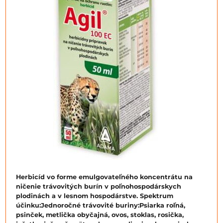
Herbicíd vo forme emulgovateľného koncentrátu na
ničenie trávovitých burín v poľnohospodárskych
plodinách a v lesnom hospodárstve. Spektrum
účinku:Jednoročné trávovité buriny:Psiarka roľná,
psinček, metlička obyčajná, ovos, stoklas, rosička,