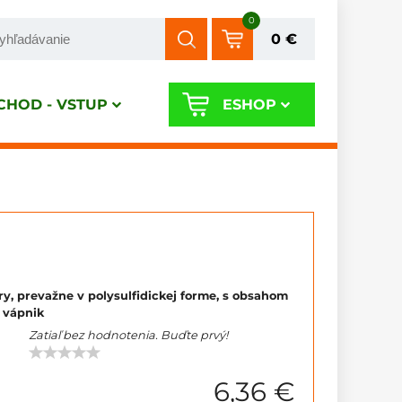
0
0 €
HOD - VSTUP
ESHOP
ry, prevažne v polysulfidickej forme, s obsahom
a vápnik
Zatiaľ bez hodnotenia. Buďte prvý!
6,36 €