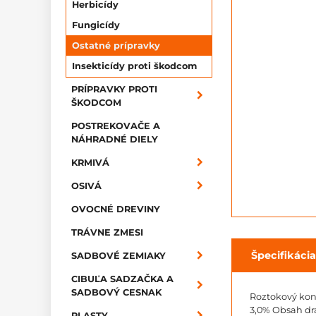
Herbicídy
Fungicídy
Ostatné prípravky
Insekticídy proti škodcom
PRÍPRAVKY PROTI
ŠKODCOM
POSTREKOVAČE A
NÁHRADNÉ DIELY
KRMIVÁ
OSIVÁ
OVOCNÉ DREVINY
TRÁVNE ZMESI
Špecifikácia
SADBOVÉ ZEMIAKY
CIBUĽA SADZAČKA A
SADBOVÝ CESNAK
Roztokový konc
3,0% Obsah dra
PLASTY