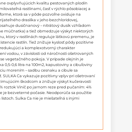
ne ovplyvňujúcich kvalitu pestovaných plodín
milovateľná rastlinami, časť v rýchlo pôsobiacej a
 forme, ktorá sa v pôde pozvoľne oxiduje na
ijateľného draslíka v jeho bezchloridovej,
bsahuje dusičnanový – nitrátový dusík vzhľadom
vne múčnatka) a tiež obmedzuje výskyt niektorých
, ktorý v rastlinách reguluje látkovú premenu, je
encie rastlín. Tiež znižuje kyslosť pôdy pozitívne
y (redukujúci a komplexotvorný charakter
ní vodou, v závislosti od náročnosti ošetrovaných
 čase vegetačného pokoja. V prípade olejnín je
 0,5-0,6 litra na 100m2, kapustoviny a cibuľoviny
káciu morením – sadbu cesnaku a cibule sa
 SULKA Ca vykazuje pozitívny vplyv pri ošetrovaní
ezimujúcim škodcom a znižuje výskyt kučeravosti
4% roztok Vinič po jarnom reze pred pučaním: 4%
ne je bezveterné počasie. Neodporúča sa použitie
istoch. Sulka Ca nie je miešateľná s inými