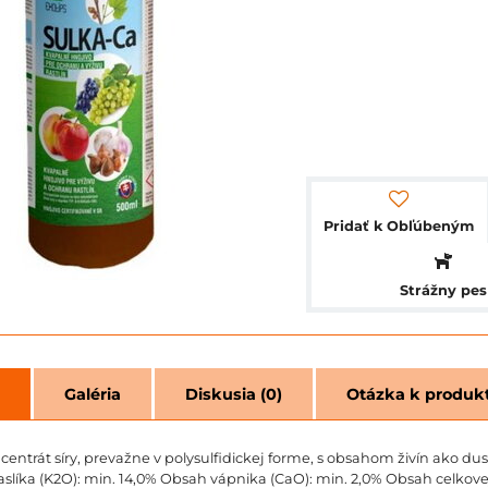
Pridať k Obľúbeným
Strážny pes
Galéria
Diskusia (0)
Otázka k produk
entrát síry, prevažne v polysulfidickej forme, s obsahom živín ako dusí
slíka (K2O): min. 14,0% Obsah vápnika (CaO): min. 2,0% Obsah celkovej 