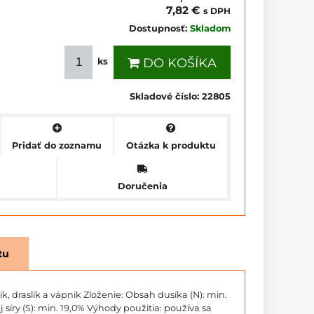
7,82 €
s DPH
Dostupnosť:
Skladom
DO KOŠÍKA
ks
Skladové číslo:
22805
Pridať do zoznamu
Otázka k produktu
Doručenia
tu
k, draslík a vápnik Zloženie: Obsah dusíka (N): min.
síry (S): min. 19,0% Výhody použitia: používa sa