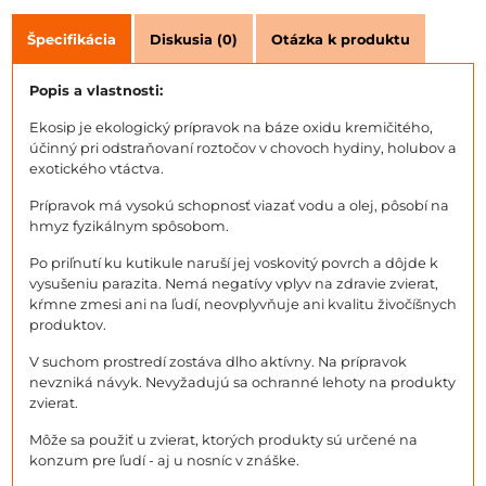
Špecifikácia
Diskusia (0)
Otázka k produktu
Popis a vlastnosti:
Ekosip je ekologický prípravok na báze oxidu kremičitého,
účinný pri odstraňovaní roztočov v chovoch hydiny, holubov a
exotického vtáctva.
Prípravok má vysokú schopnosť viazať vodu a olej, pôsobí na
hmyz fyzikálnym spôsobom.
Po priľnutí ku kutikule naruší jej voskovitý povrch a dôjde k
vysušeniu parazita. Nemá negatívy vplyv na zdravie zvierat,
kŕmne zmesi ani na ľudí, neovplyvňuje ani kvalitu živočíšnych
produktov.
V suchom prostredí zostáva dlho aktívny. Na prípravok
nevzniká návyk. Nevyžadujú sa ochranné lehoty na produkty
zvierat.
Môže sa použiť u zvierat, ktorých produkty sú určené na
konzum pre ľudí - aj u nosníc v znáške.