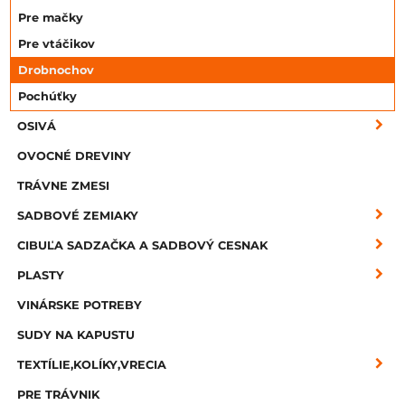
Pre mačky
Pre vtáčikov
Drobnochov
Pochúťky
OSIVÁ
OVOCNÉ DREVINY
TRÁVNE ZMESI
SADBOVÉ ZEMIAKY
CIBUĽA SADZAČKA A SADBOVÝ CESNAK
PLASTY
VINÁRSKE POTREBY
SUDY NA KAPUSTU
TEXTÍLIE,KOLÍKY,VRECIA
PRE TRÁVNIK