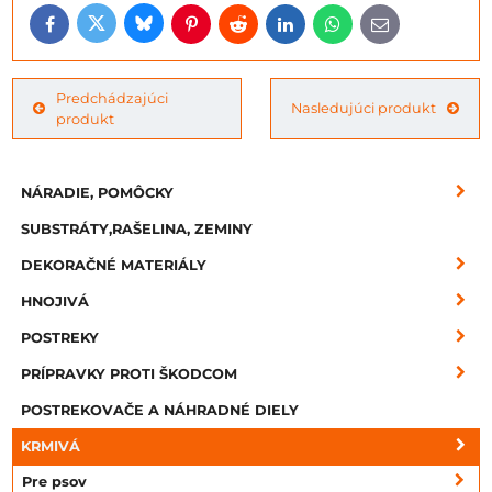
Bluesky
Twitter
Facebook
Pinterest
Reddit
LinkedIn
WhatsApp
E-
mail
Predchádzajúci
Nasledujúci produkt
produkt
NÁRADIE, POMÔCKY
SUBSTRÁTY,RAŠELINA, ZEMINY
DEKORAČNÉ MATERIÁLY
HNOJIVÁ
POSTREKY
PRÍPRAVKY PROTI ŠKODCOM
POSTREKOVAČE A NÁHRADNÉ DIELY
KRMIVÁ
Pre psov