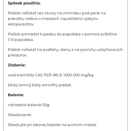
Spôsob použitia:
Prášok nafúkať cez otvory na vrchnáku pod perie na
pokožku vtákov v miestach najväčšieho výskytu
ektoparazitov.
Prášok primiešať k piesku do popoliska v pomere približne
1:10 popoliska.
Prášok nafúkať na podlahy, steny a na povrchy ustajňovacích
priestorov.
Zloženie:
oxid kremičitý CAS 7631-86-9, 1000 000 mg/kg
ľahký jemný biely amorfný prášok
Balenie:
náhradné balenie 50g
Skladovanie:
Skladujte pri izbovej teplote na suchom mieste