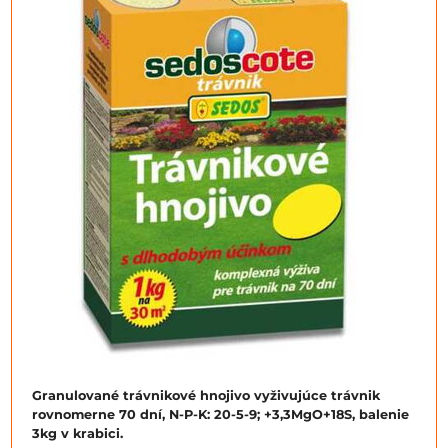
Granulované trávnikové hnojivo vyživujúce trávnik
rovnomerne 70 dní, N-P-K: 20-5-9; +3,3MgO+18S, balenie
3kg v krabici.