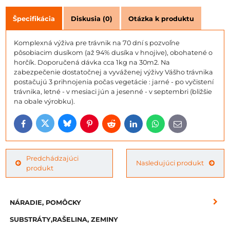
Špecifikácia
Diskusia (0)
Otázka k produktu
Komplexná výživa pre trávnik na 70 dní s pozvoľne
pôsobiacim dusíkom (až 94% dusíka v hnojive), obohatené o
horčík. Doporučená dávka cca 1kg na 30m2. Na
zabezpečenie dostatočnej a vyváženej výživy Vášho trávnika
postačujú 3 prihnojenia počas vegetácie : jarné - po vyčistení
trávnika, letné - v mesiaci jún a jesenné - v septembri (bližšie
na obale výrobku).
Bluesky
Twitter
Facebook
Pinterest
Reddit
LinkedIn
WhatsApp
E-
mail
Predchádzajúci
Nasledujúci produkt
produkt
NÁRADIE, POMÔCKY
SUBSTRÁTY,RAŠELINA, ZEMINY