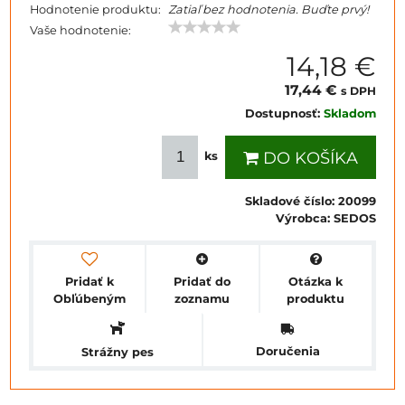
Hodnotenie produktu:
Zatiaľ bez hodnotenia. Buďte prvý!
Vaše hodnotenie:
14,18 €
17,44 €
s DPH
Dostupnosť:
Skladom
DO KOŠÍKA
ks
Skladové číslo:
20099
Výrobca:
SEDOS
Pridať k
Pridať do
Otázka k
Obľúbeným
zoznamu
produktu
Doručenia
Strážny pes