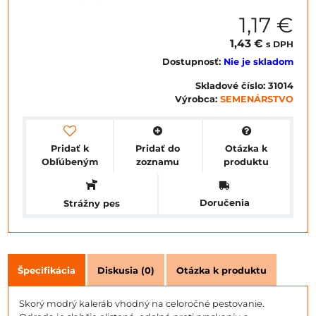
1,17 €
1,43 €
s DPH
Dostupnosť:
Nie je skladom
Skladové číslo:
31014
Výrobca:
SEMENÁRSTVO
Pridať k
Pridať do
Otázka k
Obľúbeným
zoznamu
produktu
Doručenia
Strážny pes
Špecifikácia
Diskusia (0)
Otázka k produktu
Skorý modrý kaleráb vhodný na celoročné pestovanie.