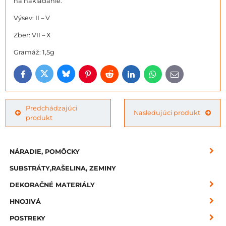
na nakladanie.
Výsev: II – V
Zber: VII – X
Gramáž: 1,5g
Bluesky
Twitter
Facebook
Pinterest
Reddit
LinkedIn
WhatsApp
E-
mail
Predchádzajúci
Nasledujúci produkt
produkt
NÁRADIE, POMÔCKY
SUBSTRÁTY,RAŠELINA, ZEMINY
DEKORAČNÉ MATERIÁLY
HNOJIVÁ
POSTREKY