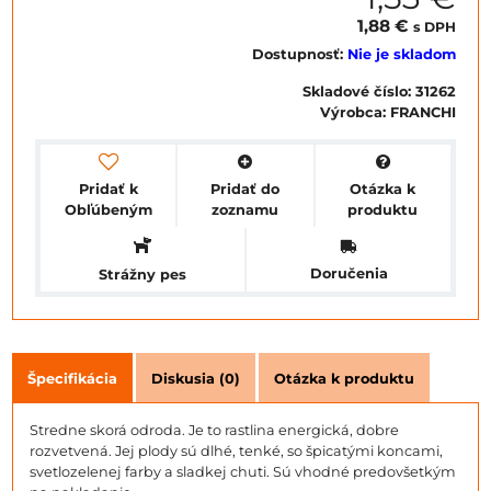
1,88 €
s DPH
Dostupnosť:
Nie je skladom
Skladové číslo:
31262
Výrobca:
FRANCHI
Pridať k
Pridať do
Otázka k
Obľúbeným
zoznamu
produktu
Doručenia
Strážny pes
Špecifikácia
Diskusia (0)
Otázka k produktu
Stredne skorá odroda. Je to rastlina energická, dobre
rozvetvená. Jej plody sú dlhé, tenké, so špicatými koncami,
svetlozelenej farby a sladkej chuti. Sú vhodné predovšetkým