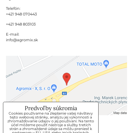
Telefón:
+421 948 070443
+421 948 803103
E-mail:
info@agromix.sk
Predvoľby súkromia
Cookies používame na zlepšenie vašej návštevy
tejto webovej stránky, analýzu jej výkonnosti a
zhromažďovanie údajov o jej používaní. Na tento
KLIENTSKÝ SERVIS
účel môžeme použiť nástroje a služby tretích
strán a zhromaždené údaje sa môžu preniesť k
partnerom v EÚ, USA alebo iných krajinách.