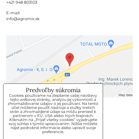
+421 948 803103
E-mail:
info@agromix.sk
Predvoľby súkromia
Cookies používame na zlepšenie vašej návštevy
tejto webovej stránky, analýzu jej výkonnosti a
zhromažďovanie údajov o jej používaní. Na tento
KLIENTSKÝ SERVIS
účel môžeme použiť nástroje a služby tretích
strán a zhromaždené údaje sa môžu preniesť k
partnerom v EÚ, USA alebo iných krajinách.
Kliknutím na „Prijať všetky cookies“ vyjadrujete
GDPR
svoj súhlas s týmto spracovaním. Nižšie môžete
nájsť podrobné informácie alebo upraviť svoje
KONTAKT
preferencie.