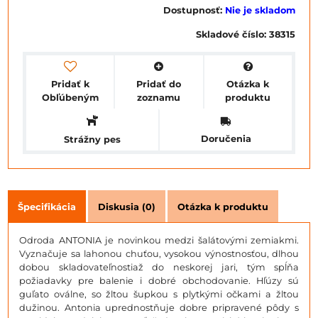
Dostupnosť:
Nie je skladom
Skladové číslo:
38315
Pridať k
Pridať do
Otázka k
Obľúbeným
zoznamu
produktu
Doručenia
Strážny pes
Špecifikácia
Diskusia (0)
Otázka k produktu
Odroda ANTONIA je novinkou medzi šalátovými zemiakmi.
Vyznačuje sa lahonou chuťou, vysokou výnostnosťou, dlhou
dobou skladovateľnostiaž do neskorej jari, tým spĺňa
požiadavky pre balenie i dobré obchodovanie. Hľúzy sú
guľato oválne, so žltou šupkou s plytkými očkami a žltou
dužinou. Antonia uprednostňuje dobre pripravené pôdy s