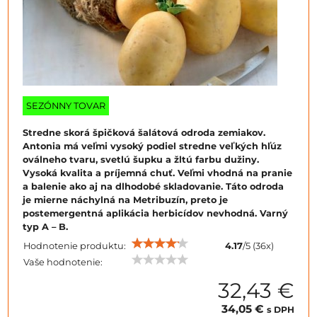
SEZÓNNY TOVAR
Stredne skorá špičková šalátová odroda zemiakov.
Antonia má veľmi vysoký podiel stredne veľkých hľúz
oválneho tvaru, svetlú šupku a žltú farbu dužiny.
Vysoká kvalita a príjemná chuť. Veľmi vhodná na pranie
a balenie ako aj na dlhodobé skladovanie. Táto odroda
je mierne náchylná na Metribuzín, preto je
postemergentná aplikácia herbicídov nevhodná. Varný
typ A – B.
Hodnotenie produktu:
4.17
/
5
(
36
x)
Vaše hodnotenie:
32,43 €
34,05 €
s DPH