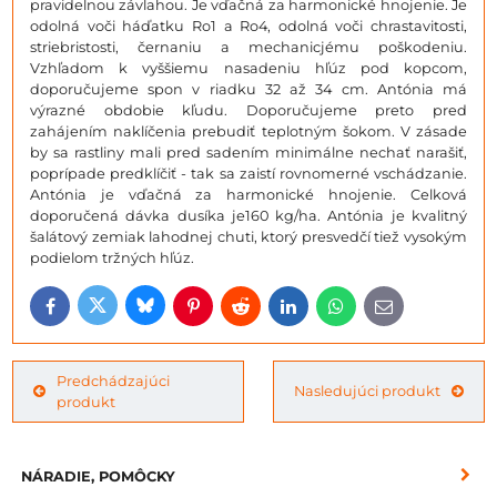
pravidelnou závlahou. Je vďačná za harmonické hnojenie. Je
odolná voči háďatku Ro1 a Ro4, odolná voči chrastavitosti,
striebristosti, černaniu a mechanicjému poškodeniu.
Vzhľadom k vyššiemu nasadeniu hľúz pod kopcom,
doporučujeme spon v riadku 32 až 34 cm. Antónia má
výrazné obdobie kľudu. Doporučujeme preto pred
zahájením naklíčenia prebudiť teplotným šokom. V zásade
by sa rastliny mali pred sadením minimálne nechať narašiť,
poprípade predklíčiť - tak sa zaistí rovnomerné vschádzanie.
Antónia je vďačná za harmonické hnojenie. Celková
doporučená dávka dusíka je160 kg/ha. Antónia je kvalitný
šalátový zemiak lahodnej chuti, ktorý presvedčí tiež vysokým
podielom tržných hľúz.
Bluesky
Twitter
Facebook
Pinterest
Reddit
LinkedIn
WhatsApp
E-
mail
Predchádzajúci
Nasledujúci produkt
produkt
NÁRADIE, POMÔCKY