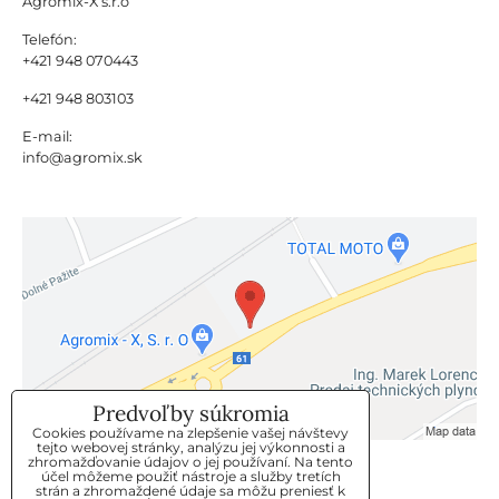
Agromix-X s.r.o
Telefón:
+421 948 070443
+421 948 803103
E-mail:
info@agromix.sk
Predvoľby súkromia
Cookies používame na zlepšenie vašej návštevy
tejto webovej stránky, analýzu jej výkonnosti a
zhromažďovanie údajov o jej používaní. Na tento
KLIENTSKÝ SERVIS
účel môžeme použiť nástroje a služby tretích
strán a zhromaždené údaje sa môžu preniesť k