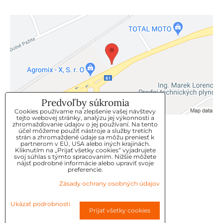
Predvoľby súkromia
Cookies používame na zlepšenie vašej návštevy
tejto webovej stránky, analýzu jej výkonnosti a
zhromažďovanie údajov o jej používaní. Na tento
KLIENTSKÝ SERVIS
účel môžeme použiť nástroje a služby tretích
strán a zhromaždené údaje sa môžu preniesť k
partnerom v EÚ, USA alebo iných krajinách.
Kliknutím na „Prijať všetky cookies“ vyjadrujete
GDPR
svoj súhlas s týmto spracovaním. Nižšie môžete
nájsť podrobné informácie alebo upraviť svoje
KONTAKT
preferencie.
Zásady ochrany osobných údajov
OBJEDNÁVKY
Ukázať podrobnosti
Prijať všetky cookies
OBCHODNE-PODMIENKY