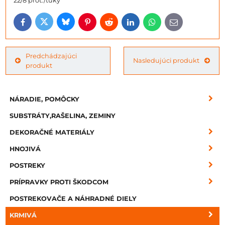
22/8 prot./tuky
Bluesky
Twitter
Facebook
Pinterest
Reddit
LinkedIn
WhatsApp
E-
mail
Predchádzajúci
Nasledujúci produkt
produkt
NÁRADIE, POMÔCKY
SUBSTRÁTY,RAŠELINA, ZEMINY
DEKORAČNÉ MATERIÁLY
HNOJIVÁ
POSTREKY
PRÍPRAVKY PROTI ŠKODCOM
POSTREKOVAČE A NÁHRADNÉ DIELY
KRMIVÁ