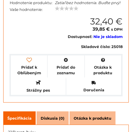
Hodnotenie produktu:
Zatiaľ bez hodnotenia. Buďte prvý!
Vaše hodnotenie:
32,40 €
39,85 €
s DPH
Dostupnosť:
Nie je skladom
Skladové číslo:
25018
Pridať k
Pridať do
Otázka k
Obľúbeným
zoznamu
produktu
Doručenia
Strážny pes
Špecifikácia
Diskusia (0)
Otázka k produktu