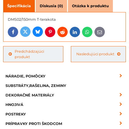
Špecifikácia
Diskusia (0)
Otázka k produktu
DMS02/150mm T-terakota
Bluesky
Twitter
Facebook
Pinterest
Reddit
LinkedIn
WhatsApp
E-
mail
Predchádzajúci
Nasledujúci produkt
produkt
NÁRADIE, POMÔCKY
SUBSTRÁTY,RAŠELINA, ZEMINY
DEKORAČNÉ MATERIÁLY
HNOJIVÁ
POSTREKY
PRÍPRAVKY PROTI ŠKODCOM