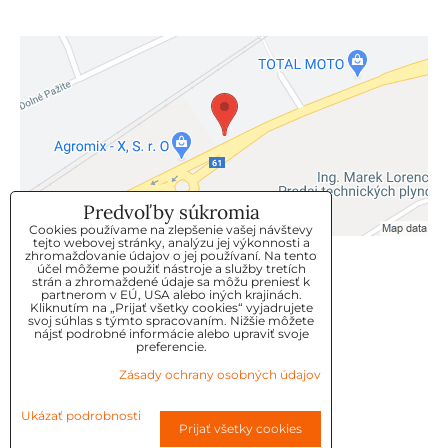
Predvoľby súkromia
Cookies používame na zlepšenie vašej návštevy
tejto webovej stránky, analýzu jej výkonnosti a
zhromažďovanie údajov o jej používaní. Na tento
KLIENTSKÝ SERVIS
účel môžeme použiť nástroje a služby tretích
strán a zhromaždené údaje sa môžu preniesť k
partnerom v EÚ, USA alebo iných krajinách.
Kliknutím na „Prijať všetky cookies“ vyjadrujete
GDPR
svoj súhlas s týmto spracovaním. Nižšie môžete
nájsť podrobné informácie alebo upraviť svoje
KONTAKT
preferencie.
Zásady ochrany osobných údajov
OBJEDNÁVKY
Ukázať podrobnosti
Prijať všetky cookies
OBCHODNE-PODMIENKY