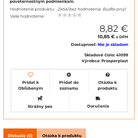
poveternostným podmienkam.
Hodnotenie produktu:
Zatiaľ bez hodnotenia. Buďte prvý!
Vaše hodnotenie:
8,82 €
10,85 €
s DPH
Dostupnosť:
Nie je skladom
Skladové číslo:
41099
Výrobca:
Prosperplast
Pridať k
Pridať do
Otázka k
Obľúbeným
zoznamu
produktu
Doručenia
Strážny pes
Diskusia (0)
Otázka k produktu