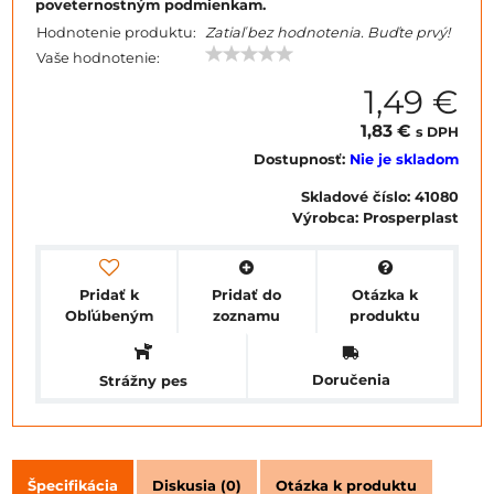
poveternostným podmienkam.
Hodnotenie produktu:
Zatiaľ bez hodnotenia. Buďte prvý!
Vaše hodnotenie:
1,49 €
1,83 €
s DPH
Dostupnosť:
Nie je skladom
Skladové číslo:
41080
Výrobca:
Prosperplast
Pridať k
Pridať do
Otázka k
Obľúbeným
zoznamu
produktu
Doručenia
Strážny pes
Špecifikácia
Diskusia (0)
Otázka k produktu