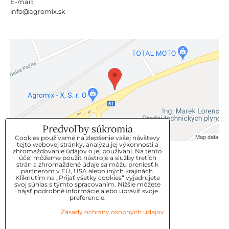
E-mail:
info@agromix.sk
Predvoľby súkromia
Cookies používame na zlepšenie vašej návštevy
tejto webovej stránky, analýzu jej výkonnosti a
zhromažďovanie údajov o jej používaní. Na tento
KLIENTSKÝ SERVIS
účel môžeme použiť nástroje a služby tretích
strán a zhromaždené údaje sa môžu preniesť k
partnerom v EÚ, USA alebo iných krajinách.
Kliknutím na „Prijať všetky cookies“ vyjadrujete
GDPR
svoj súhlas s týmto spracovaním. Nižšie môžete
nájsť podrobné informácie alebo upraviť svoje
KONTAKT
preferencie.
Zásady ochrany osobných údajov
OBJEDNÁVKY