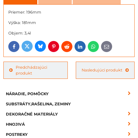
Priemer: 196mm
Výška: 181mm
Objem: 3,4l
Bluesky
Twitter
Facebook
Pinterest
Reddit
LinkedIn
WhatsApp
E-
mail
Predchádzajúci
Nasledujúci produkt
produkt
NÁRADIE, POMÔCKY
SUBSTRÁTY,RAŠELINA, ZEMINY
DEKORAČNÉ MATERIÁLY
HNOJIVÁ
POSTREKY