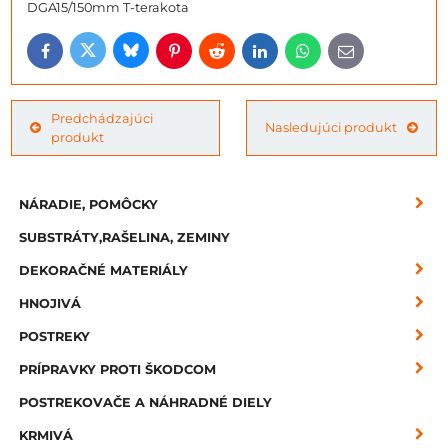
DGA15/150mm T-terakota
Bluesky
Twitter
Facebook
Pinterest
Reddit
LinkedIn
WhatsApp
E-
mail
Predchádzajúci
Nasledujúci produkt
produkt
NÁRADIE, POMÔCKY
SUBSTRÁTY,RAŠELINA, ZEMINY
DEKORAČNÉ MATERIÁLY
HNOJIVÁ
POSTREKY
PRÍPRAVKY PROTI ŠKODCOM
POSTREKOVAČE A NÁHRADNÉ DIELY
KRMIVÁ