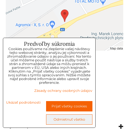
Predvoľby súkromia
Cookies používame na zlepšenie vašej návštevy
tejto webovej stránky, analýzu jej výkonnosti a
zhromažďovanie údajov o jej používaní. Na tento
KLIENTSKÝ SERVIS
účel môžeme použiť nástroje a služby tretích
strán a zhromaždené údaje sa môžu preniesť k
partnerom v EÚ, USA alebo iných krajinách.
Kliknutím na „Prijať všetky cookies“ vyjadrujete
GDPR
svoj súhlas s týmto spracovaním. Nižšie môžete
nájsť podrobné informácie alebo upraviť svoje
KONTAKT
preferencie.
Zásady ochrany osobných údajov
OBJEDNÁVKY
Ukázať podrobnosti
Prijať všetky cookies
OBCHODNE-PODMIENKY
REKLAMAČNÉ PODMIENKY
Odmietnuť všetko
Vytvorené pomocou:
BiznisWeb.sk