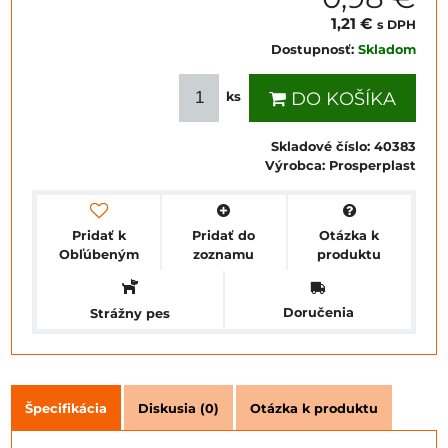
1,21 €
s DPH
Dostupnosť:
Skladom
DO KOŠÍKA
ks
Skladové číslo:
40383
Výrobca:
Prosperplast
Pridať k
Pridať do
Otázka k
Obľúbeným
zoznamu
produktu
Doručenia
Strážny pes
Špecifikácia
Diskusia (0)
Otázka k produktu