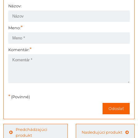
Názov:
*
Meno:
*
Komentár:
*
(Povinné)
Odoslať
Predchádzajúci
Nasledujúci produkt
produkt