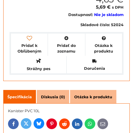
5,69 €
s DPH
Dostupnosť:
Nie je skladom
Skladové číslo:
52024
Pridať k
Pridať do
Otázka k
Obľúbeným
zoznamu
produktu
Doručenia
Strážny pes
Špecifikácia
Diskusia (0)
Otázka k produktu
Kanister PVC 10L
Bluesky
Twitter
Facebook
Pinterest
Reddit
LinkedIn
WhatsApp
E-
mail