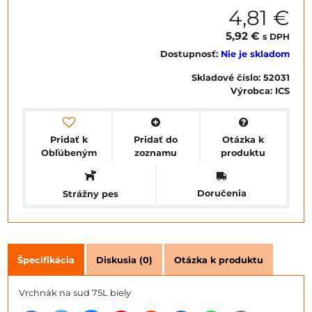
4,81 €
5,92 €
s DPH
Dostupnosť:
Nie je skladom
Skladové číslo:
52031
Výrobca:
ICS
Pridať k
Pridať do
Otázka k
Obľúbeným
zoznamu
produktu
Doručenia
Strážny pes
Špecifikácia
Diskusia (0)
Otázka k produktu
Vrchnák na sud 75L biely