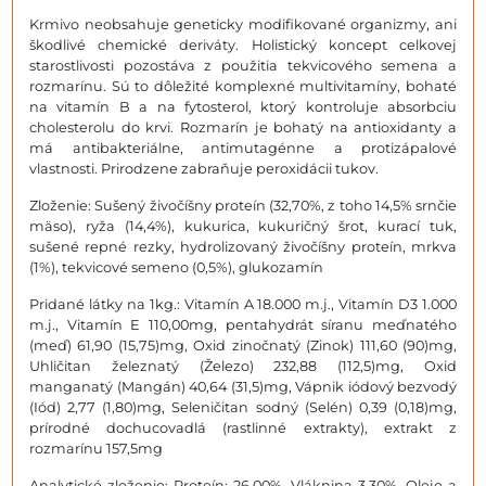
Krmivo neobsahuje geneticky modifikované organizmy, ani
škodlivé chemické deriváty. Holistický koncept celkovej
starostlivosti pozostáva z použitia tekvicového semena a
rozmarínu. Sú to dôležité komplexné multivitamíny, bohaté
na vitamín B a na fytosterol, ktorý kontroluje absorbciu
cholesterolu do krvi. Rozmarín je bohatý na antioxidanty a
má antibakteriálne, antimutagénne a protizápalové
vlastnosti. Prirodzene zabraňuje peroxidácii tukov.
Zloženie: Sušený živočíšny proteín (32,70%, z toho 14,5% srnčie
mäso), ryža (14,4%), kukurica, kukuričný šrot, kurací tuk,
sušené repné rezky, hydrolizovaný živočíšny proteín, mrkva
(1%), tekvicové semeno (0,5%), glukozamín
Pridané látky na 1kg.: Vitamín A 18.000 m.j., Vitamín D3 1.000
m.j., Vitamín E 110,00mg, pentahydrát síranu meďnatého
(meď) 61,90 (15,75)mg, Oxid zinočnatý (Zinok) 111,60 (90)mg,
Uhličitan železnatý (Železo) 232,88 (112,5)mg, Oxid
manganatý (Mangán) 40,64 (31,5)mg, Vápnik iódový bezvodý
(Iód) 2,77 (1,80)mg, Seleničitan sodný (Selén) 0,39 (0,18)mg,
prírodné dochucovadlá (rastlinné extrakty), extrakt z
rozmarínu 157,5mg
Analytické zloženie: Proteín: 26,00%, Vláknina 3,30%, Oleje a