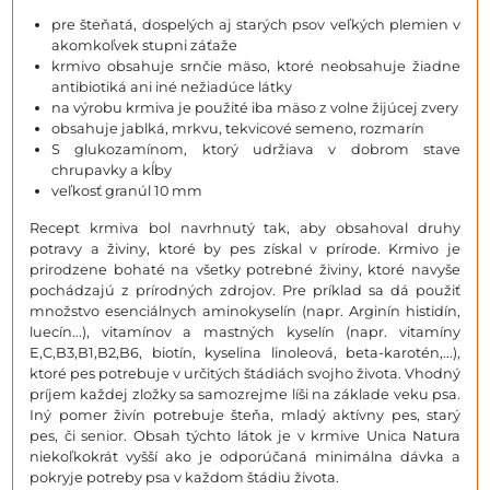
pre šteňatá, dospelých aj starých psov veľkých plemien v
akomkoľvek stupni záťaže
krmivo obsahuje srnčie mäso, ktoré neobsahuje žiadne
antibiotiká ani iné nežiadúce látky
na výrobu krmiva je použité iba mäso z volne žijúcej zvery
obsahuje jablká, mrkvu, tekvicové semeno, rozmarín
S glukozamínom, ktorý udržiava v dobrom stave
chrupavky a kĺby
veľkosť granúl 10 mm
Recept krmiva bol navrhnutý tak, aby obsahoval druhy
potravy a živiny, ktoré by pes získal v prírode. Krmivo je
prirodzene bohaté na všetky potrebné živiny, ktoré navyše
pochádzajú z prírodných zdrojov. Pre príklad sa dá použiť
množstvo esenciálnych aminokyselín (napr. Arginín histidín,
luecín...), vitamínov a mastných kyselín (napr. vitamíny
E,C,B3,B1,B2,B6, biotín, kyselina linoleová, beta-karotén,...),
ktoré pes potrebuje v určitých štádiách svojho života. Vhodný
príjem každej zložky sa samozrejme líši na základe veku psa.
Iný pomer živín potrebuje šteňa, mladý aktívny pes, starý
pes, či senior. Obsah týchto látok je v krmive Unica Natura
niekoľkokrát vyšší ako je odporúčaná minimálna dávka a
pokryje potreby psa v každom štádiu života.