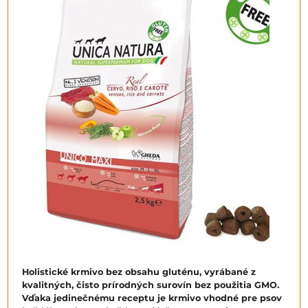
Holistické krmivo bez obsahu gluténu, vyrábané z
kvalitných, čisto prírodných surovín bez použitia GMO.
Vďaka jedinečnému receptu je krmivo vhodné pre psov