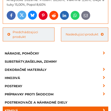
tuky 15,00%, Popol 8,60%
Bluesky
Twitter
Facebook
Pinterest
Reddit
LinkedIn
WhatsApp
E-
mail
Predchádzajúci
Nasledujúci produkt
produkt
NÁRADIE, POMÔCKY
SUBSTRÁTY,RAŠELINA, ZEMINY
DEKORAČNÉ MATERIÁLY
HNOJIVÁ
POSTREKY
PRÍPRAVKY PROTI ŠKODCOM
POSTREKOVAČE A NÁHRADNÉ DIELY
KRMIVÁ