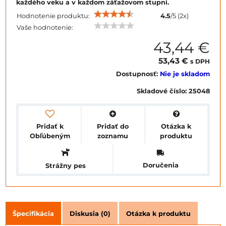
každého veku a v každom záťažovom stupni.
Hodnotenie produktu:
4.5
/
5
(
2
x)
Vaše hodnotenie:
43,44 €
53,43 €
s DPH
Dostupnosť:
Nie je skladom
Skladové číslo:
25048
Pridať k
Pridať do
Otázka k
Obľúbeným
zoznamu
produktu
Doručenia
Strážny pes
Špecifikácia
Diskusia (0)
Otázka k produktu