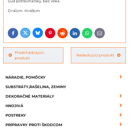
Sud potravinársky, bez veka.
D=41cm H=49cm
Bluesky
Twitter
Facebook
Pinterest
Reddit
LinkedIn
WhatsApp
E-
mail
Predchádzajúci
Nasledujúci produkt
produkt
NÁRADIE, POMÔCKY
SUBSTRÁTY,RAŠELINA, ZEMINY
DEKORAČNÉ MATERIÁLY
HNOJIVÁ
POSTREKY
PRÍPRAVKY PROTI ŠKODCOM