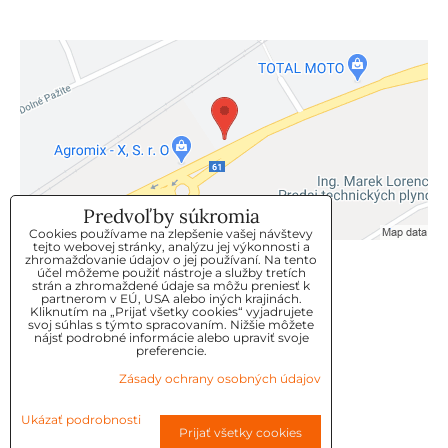
Predvoľby súkromia
Cookies používame na zlepšenie vašej návštevy
tejto webovej stránky, analýzu jej výkonnosti a
zhromažďovanie údajov o jej používaní. Na tento
KLIENTSKÝ SERVIS
účel môžeme použiť nástroje a služby tretích
strán a zhromaždené údaje sa môžu preniesť k
partnerom v EÚ, USA alebo iných krajinách.
Kliknutím na „Prijať všetky cookies“ vyjadrujete
GDPR
svoj súhlas s týmto spracovaním. Nižšie môžete
nájsť podrobné informácie alebo upraviť svoje
KONTAKT
preferencie.
Zásady ochrany osobných údajov
OBJEDNÁVKY
Ukázať podrobnosti
Prijať všetky cookies
OBCHODNE-PODMIENKY