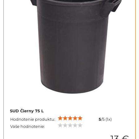
SUD Čierny 75 L
Hodnotenie produktu:
5
/
5
(
1
x)
Vaše hodnotenie:
13 €