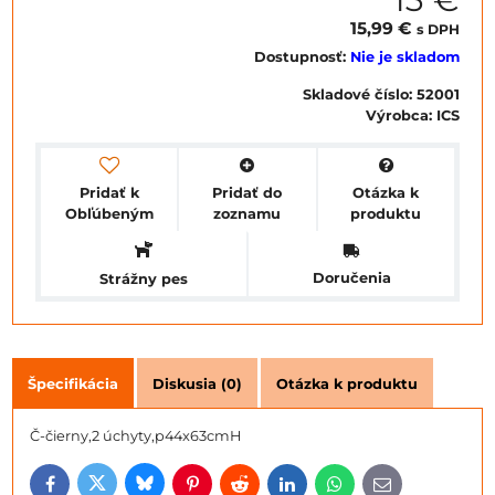
15,99 €
s DPH
Dostupnosť:
Nie je skladom
Skladové číslo:
52001
Výrobca:
ICS
Pridať k
Pridať do
Otázka k
Obľúbeným
zoznamu
produktu
Doručenia
Strážny pes
Špecifikácia
Diskusia (0)
Otázka k produktu
Č-čierny,2 úchyty,p44x63cmH
Bluesky
Twitter
Facebook
Pinterest
Reddit
LinkedIn
WhatsApp
E-