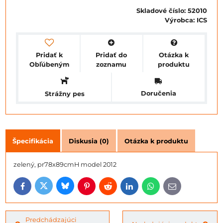
Skladové číslo:
52010
Výrobca:
ICS
Pridať k
Pridať do
Otázka k
Obľúbeným
zoznamu
produktu
Doručenia
Strážny pes
Špecifikácia
Diskusia (0)
Otázka k produktu
zelený, pr78x89cmH model 2012
Bluesky
Twitter
Facebook
Pinterest
Reddit
LinkedIn
WhatsApp
E-
mail
Predchádzajúci