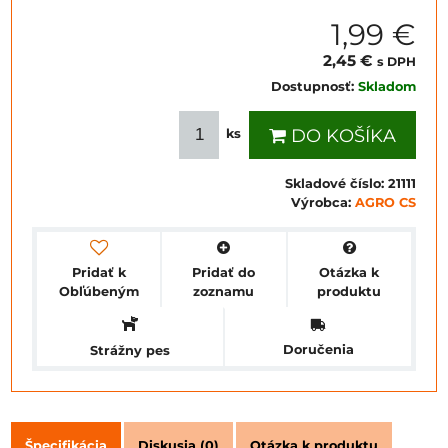
1,99 €
2,45 €
s DPH
Dostupnosť:
Skladom
DO KOŠÍKA
ks
Skladové číslo:
21111
Výrobca:
AGRO CS
Pridať k
Pridať do
Otázka k
Obľúbeným
zoznamu
produktu
Doručenia
Strážny pes
Špecifikácia
Diskusia (0)
Otázka k produktu