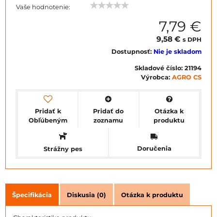
Vaše hodnotenie:
7,79 €
9,58 €
s DPH
Dostupnosť:
Nie je skladom
Skladové číslo:
21194
Výrobca:
AGRO CS
Pridať k
Pridať do
Otázka k
Obľúbeným
zoznamu
produktu
Doručenia
Strážny pes
Špecifikácia
Diskusia (0)
Otázka k produktu