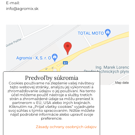
E-mail:
info@agromix.sk
Predvoľby súkromia
Cookies používame na zlepšenie vašej návštevy
tejto webovej stránky, analýzu jej výkonnosti a
zhromažďovanie údajov o jej používaní. Na tento
KLIENTSKÝ SERVIS
účel môžeme použiť nástroje a služby tretích
strán a zhromaždené údaje sa môžu preniesť k
partnerom v EÚ, USA alebo iných krajinách.
Kliknutím na „Prijať všetky cookies“ vyjadrujete
GDPR
svoj súhlas s týmto spracovaním. Nižšie môžete
nájsť podrobné informácie alebo upraviť svoje
KONTAKT
preferencie.
Zásady ochrany osobných údajov
OBJEDNÁVKY