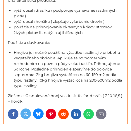
Charakteristika produktu:
vyšší obsah draslíku ( podporuje vyzrievanie rastlinných
pletív )
vyšší obsah horčíku ( zlepšuje vyfarbenie drevín )
použitie na prihnojovanie okrasných kríkov, stromov,
živých plotov listnatých aj ihličnatých
Použitie a dávkovanie:
Hnojivo je možné použiť na výsadbu rastlín aj v priebehu
vegetačného obdobia. Aplikuje sa rovnomerným
rozhodením na povrch pôdy v okolí rastlín. Prihnojujeme
3x ročne. Posledné prihnojenie spravíme do polovice
septembra. 3kg hnojiva vystačí cca na 60-150 m2 podľa
typu rastliny. 10kg hnojiva vystačí cca na 200-500m2 podľa
typu rastliny.
Zloženie: Granulované hnojivo. dusík-fosfor-draslík ( 7-10-16,5 )
+ horčík
Bluesky
Twitter
Facebook
Pinterest
Reddit
LinkedIn
WhatsApp
E-
mail