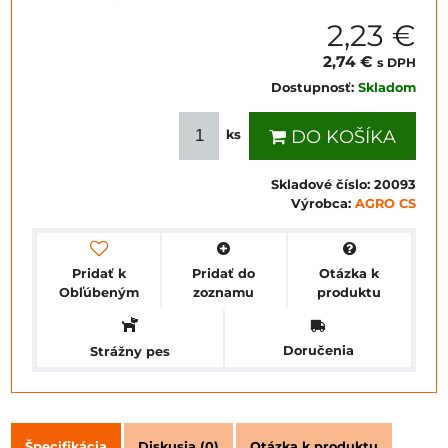
2,23 €
2,74 €
s DPH
Dostupnosť:
Skladom
DO KOŠÍKA
ks
Skladové číslo:
20093
Výrobca:
AGRO CS
Pridať k
Pridať do
Otázka k
Obľúbeným
zoznamu
produktu
Doručenia
Strážny pes
Špecifikácia
Diskusia (0)
Otázka k produktu