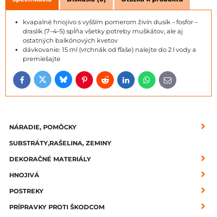
kvapalné hnojivo s vyšším pomerom živín dusík – fosfor –
draslík (7–4–5) spĺňa všetky potreby muškátov, ale aj
ostatných balkónových kvetov
dávkovanie: 15 ml (vrchnák od fľaše) nalejte do 2 l vody a
premiešajte
Bluesky
Twitter
Facebook
Pinterest
Reddit
LinkedIn
WhatsApp
E-
mail
NÁRADIE, POMÔCKY
SUBSTRÁTY,RAŠELINA, ZEMINY
DEKORAČNÉ MATERIÁLY
HNOJIVÁ
POSTREKY
PRÍPRAVKY PROTI ŠKODCOM