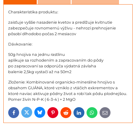
Charakteristika produktu:
zaisťuje vyššie nasadenie kvetov a predlžuje kvitnutie
zabezpečuje rovnomernú výživu - nehrozí prehnojenie
pôsobí dlhodobo počas 2 mesiacov
Dávkovanie:
50g hnojiva na jednu rastlinu
aplikuje sa rozhodením a zapracovaním do pôdy
po zapracovaní sa odporúča výdatná závlaha
balenie 2,5kg vystačí až na 50m2
Zloženie: Kombinované organicko-minerálne hnojivo s
obsahom GUÁNA, ktoré vzniklo z vtáčich exkrementov a
ktoré naviac aktivuje pôdny život a robí tak pôdu plodnejšou.
Pomer živín N-P-K ( 6-3-4 ) + 2 MgO
Bluesky
Twitter
Facebook
Pinterest
Reddit
LinkedIn
WhatsApp
E-
mail