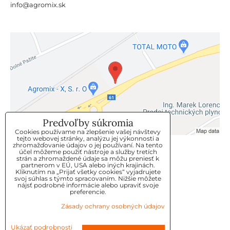
info@agromix.sk
Predvoľby súkromia
Cookies používame na zlepšenie vašej návštevy
tejto webovej stránky, analýzu jej výkonnosti a
zhromažďovanie údajov o jej používaní. Na tento
KLIENTSKÝ SERVIS
účel môžeme použiť nástroje a služby tretích
strán a zhromaždené údaje sa môžu preniesť k
partnerom v EÚ, USA alebo iných krajinách.
Kliknutím na „Prijať všetky cookies“ vyjadrujete
GDPR
svoj súhlas s týmto spracovaním. Nižšie môžete
nájsť podrobné informácie alebo upraviť svoje
KONTAKT
preferencie.
Zásady ochrany osobných údajov
OBJEDNÁVKY
Ukázať podrobnosti