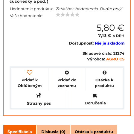
čučoriedky a pod. )
Hodnotenie produktu:
Zatiaľ bez hodnotenia. Buďte prvý!
Vaše hodnotenie:
5,80 €
7,13 €
s DPH
Dostupnosť:
Nie je skladom
Skladové číslo:
21274
Výrobca:
AGRO CS
Pridať k
Pridať do
Otázka k
Obľúbeným
zoznamu
produktu
Doručenia
Strážny pes
Špecifikácia
Diskusia (0)
Otázka k produktu