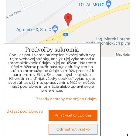
Predvoľby súkromia
Cookies používame na zlepšenie vašej návštevy
tejto webovej stránky, analýzu jej výkonnosti a
zhromažďovanie údajov o jej používaní. Na tento
KLIENTSKÝ SERVIS
účel môžeme použiť nástroje a služby tretích
strán a zhromaždené údaje sa môžu preniesť k
partnerom v EÚ, USA alebo iných krajinách.
Kliknutím na „Prijať všetky cookies“ vyjadrujete
GDPR
svoj súhlas s týmto spracovaním. Nižšie môžete
nájsť podrobné informácie alebo upraviť svoje
KONTAKT
preferencie.
Zásady ochrany osobných údajov
OBJEDNÁVKY
Ukázať podrobnosti
Prijať všetky cookies
OBCHODNE-PODMIENKY
REKLAMAČNÉ PODMIENKY
Odmietnuť všetko