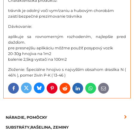
Charakteristika produktu:
trávnik je odolný voči vymŕzaniu a hubovým chorobám
zaistí bezpečné prezimovanie trávnika
Dávkovanie:
aplikuje sa rovnomerným rozhodením, najlepšie pred
dažďom.
pre presnejšiu aplikáciu môžme použiť posypový vozík
20-30g hnojiva na 1m2
balenie 2,5kg vystačí na 100m2
Zloženie: Špeciálne hnojivo s najvyšším obsahom draslíka N (
46% ), pomer živín P-K ( 13-46 )
Bluesky
Twitter
Facebook
Pinterest
Reddit
LinkedIn
WhatsApp
E-
mail
NÁRADIE, POMÔCKY
SUBSTRÁTY,RAŠELINA, ZEMINY