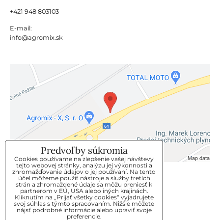
+421 948 803103
E-mail:
info@agromix.sk
Predvoľby súkromia
Cookies používame na zlepšenie vašej návštevy
tejto webovej stránky, analýzu jej výkonnosti a
zhromažďovanie údajov o jej používaní. Na tento
KLIENTSKÝ SERVIS
účel môžeme použiť nástroje a služby tretích
strán a zhromaždené údaje sa môžu preniesť k
partnerom v EÚ, USA alebo iných krajinách.
Kliknutím na „Prijať všetky cookies“ vyjadrujete
GDPR
svoj súhlas s týmto spracovaním. Nižšie môžete
nájsť podrobné informácie alebo upraviť svoje
KONTAKT
preferencie.