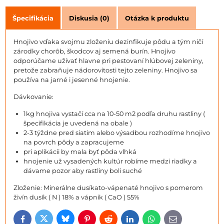
Špecifikácia
Diskusia (0)
Otázka k produktu
Hnojivo vďaka svojmu zloženiu dezinfikuje pôdu a tým ničí
zárodky chorôb, škodcov aj semená burín. Hnojivo
odporúčame užívať hlavne pri pestovaní hlúbovej zeleniny,
pretože zabraňuje nádorovitosti tejto zeleniny. Hnojivo sa
používa na jarné i jesenné hnojenie.
Dávkovanie:
1kg hnojiva vystačí cca na 10-50 m2 podľa druhu rastliny (
špecifikácia je uvedená na obale )
2-3 týždne pred siatim alebo výsadbou rozhodíme hnojivo
na povrch pôdy a zapracujeme
pri aplikácii by mala byť pôda vlhká
hnojenie už vysadených kultúr robíme medzi riadky a
dávame pozor aby rastliny boli suché
Zloženie: Minerálne dusíkato-vápenaté hnojivo s pomerom
živín dusík ( N ) 18% a vápnik ( CaO ) 55%
Bluesky
Twitter
Facebook
Pinterest
Reddit
LinkedIn
WhatsApp
E-