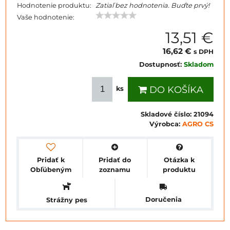
Hodnotenie produktu:
Zatiaľ bez hodnotenia. Buďte prvý!
Vaše hodnotenie:
13,51 €
16,62 €
s DPH
Dostupnosť:
Skladom
DO KOŠÍKA
ks
Skladové číslo:
21094
Výrobca:
AGRO CS
Pridať k
Pridať do
Otázka k
Obľúbeným
zoznamu
produktu
Doručenia
Strážny pes