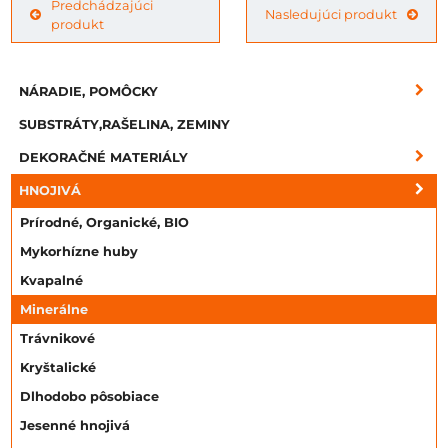
Predchádzajúci
Nasledujúci produkt
produkt
NÁRADIE, POMÔCKY
SUBSTRÁTY,RAŠELINA, ZEMINY
DEKORAČNÉ MATERIÁLY
HNOJIVÁ
Prírodné, Organické, BIO
Mykorhízne huby
Kvapalné
Minerálne
Trávnikové
Kryštalické
Dlhodobo pôsobiace
Jesenné hnojivá