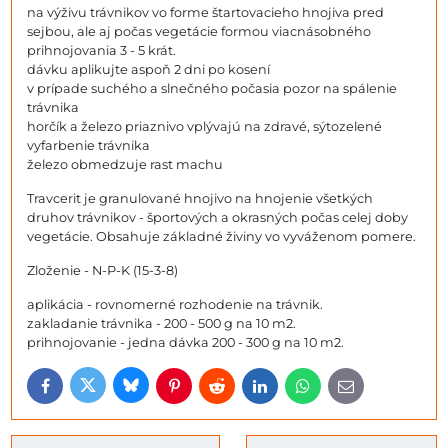
na výživu trávnikov vo forme štartovacieho hnojiva pred
sejbou, ale aj počas vegetácie formou viacnásobného
prihnojovania 3 - 5 krát.
dávku aplikujte aspoň 2 dni po kosení
v prípade suchého a slnečného počasia pozor na spálenie
trávnika
horčík a železo priaznivo vplývajú na zdravé, sýtozelené
vyfarbenie trávnika
železo obmedzuje rast machu
Travcerit je granulované hnojivo na hnojenie všetkých
druhov trávnikov - športových a okrasných počas celej doby
vegetácie. Obsahuje základné živiny vo vyváženom pomere.
Zloženie - N-P-K (15-3-8)
aplikácia - rovnomerné rozhodenie na trávnik.
zakladanie trávnika - 200 - 500 g na 10 m2.
prihnojovanie - jedna dávka 200 - 300 g na 10 m2.
Bluesky
Twitter
Facebook
Pinterest
Reddit
LinkedIn
WhatsApp
E-
mail