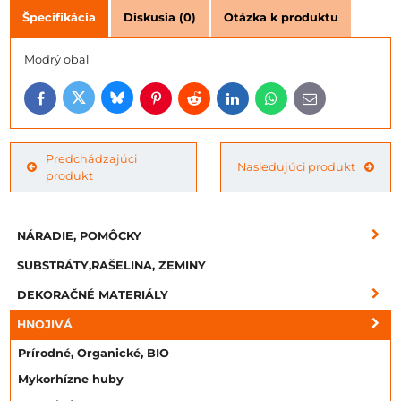
Špecifikácia
Diskusia (0)
Otázka k produktu
Modrý obal
Bluesky
Twitter
Facebook
Pinterest
Reddit
LinkedIn
WhatsApp
E-
mail
Predchádzajúci
Nasledujúci produkt
produkt
NÁRADIE, POMÔCKY
SUBSTRÁTY,RAŠELINA, ZEMINY
DEKORAČNÉ MATERIÁLY
HNOJIVÁ
Prírodné, Organické, BIO
Mykorhízne huby