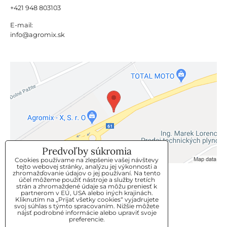
+421 948 803103
E-mail:
info@agromix.sk
Predvoľby súkromia
Cookies používame na zlepšenie vašej návštevy
tejto webovej stránky, analýzu jej výkonnosti a
zhromažďovanie údajov o jej používaní. Na tento
KLIENTSKÝ SERVIS
účel môžeme použiť nástroje a služby tretích
strán a zhromaždené údaje sa môžu preniesť k
partnerom v EÚ, USA alebo iných krajinách.
Kliknutím na „Prijať všetky cookies“ vyjadrujete
GDPR
svoj súhlas s týmto spracovaním. Nižšie môžete
nájsť podrobné informácie alebo upraviť svoje
KONTAKT
preferencie.