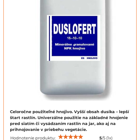
Celoročne použiteľné hnojivo. Vyšší obsah dusíka – lepší
štart rastlín. Univerzálne použitie na základné hnojenie
pred siatím či vysádzaním rastlín na jar, ako aj na
prihnojovanie v priebehu vegetácie.
Hodnotenie produktu:
5
/
5
(
1
x)